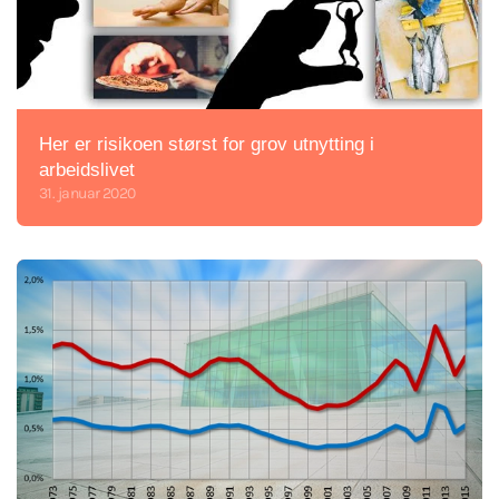
Her er risikoen størst for grov utnytting i
arbeidslivet
31. januar 2020