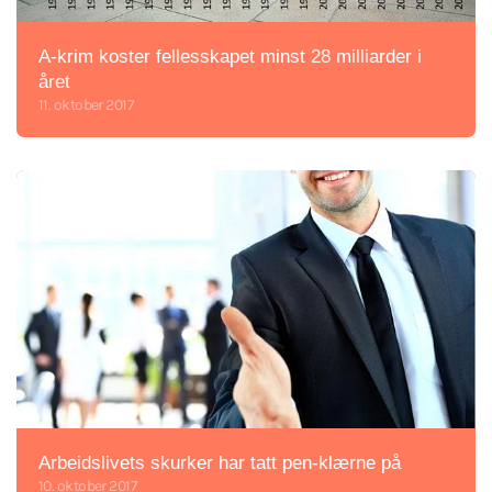
A-krim koster fellesskapet minst 28 milliarder i
året
11. oktober 2017
Arbeidslivets skurker har tatt pen-klærne på
10. oktober 2017