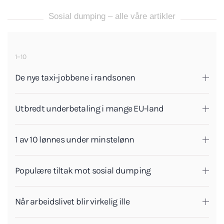
Sosial dumping – alle våre artikler
1–10
De nye taxi-jobbene i randsonen
Utbredt underbetaling i mange EU-land
1 av 10 lønnes under minstelønn
Populære tiltak mot sosial dumping
Når arbeidslivet blir virkelig ille