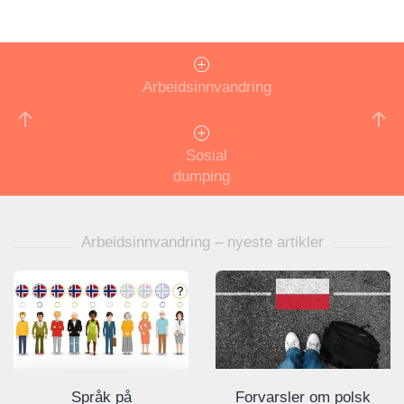
Arbeidsinnvandring
Sosial
dumping
Arbeidsinnvandring – nyeste artikler
Språk på
Forvarsler om polsk