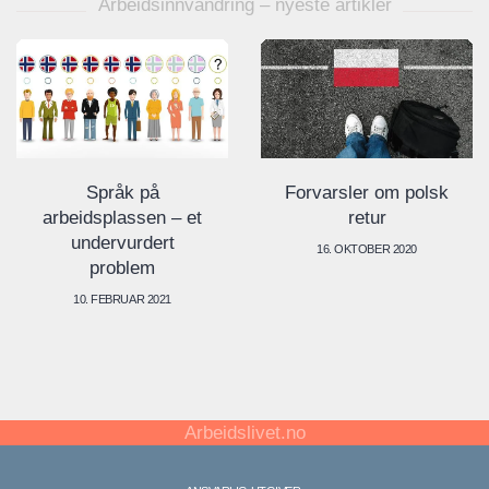
Arbeidsinnvandring – nyeste artikler
Språk på
Forvarsler om polsk
arbeidsplassen – et
retur
undervurdert
16. OKTOBER 2020
problem
10. FEBRUAR 2021
Arbeidslivet.no