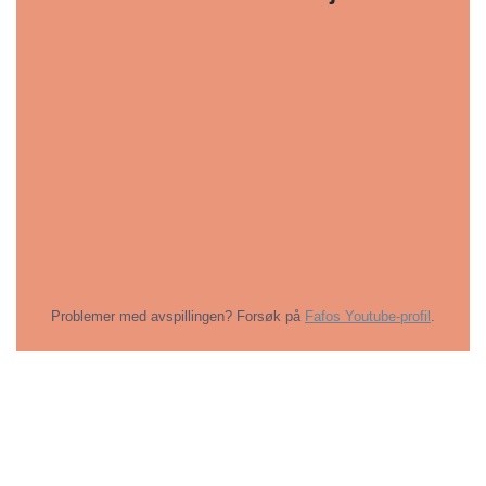
Problemer med avspillingen? Forsøk på
Fafos Youtube-profil
.