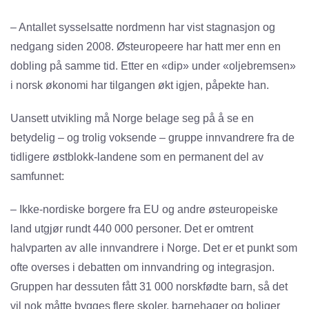
– Antallet sysselsatte nordmenn har vist stagnasjon og
nedgang siden 2008. Østeuropeere har hatt mer enn en
dobling på samme tid. Etter en «dip» under «oljebremsen»
i norsk økonomi har tilgangen økt igjen, påpekte han.
Uansett utvikling må Norge belage seg på å se en
betydelig – og trolig voksende – gruppe innvandrere fra de
tidligere østblokk-landene som en permanent del av
samfunnet:
– Ikke-nordiske borgere fra EU og andre østeuropeiske
land utgjør rundt 440 000 personer. Det er omtrent
halvparten av alle innvandrere i Norge. Det er et punkt som
ofte overses i debatten om innvandring og integrasjon.
Gruppen har dessuten fått 31 000 norskfødte barn, så det
vil nok måtte bygges flere skoler, barnehager og boliger