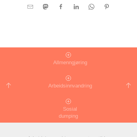
Allmenngjøring
Arbeidsinnvandring
Sosial
dumping