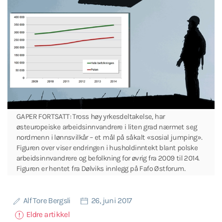
GAPER FORTSATT: Tross høy yrkesdeltakelse, har
østeuropeiske arbeidsinnvandrere i liten grad nærmet seg
nordmenn i lønnsvilkår – et mål på såkalt «sosial jumping».
Figuren over viser endringen i husholdinntekt blant polske
arbeidsinnvandrere og befolkning for øvrig fra 2009 til 2014.
Figuren er hentet fra Dølviks innlegg på Fafo Østforum.
Alf Tore Bergsli
26, juni 2017
Eldre artikkel