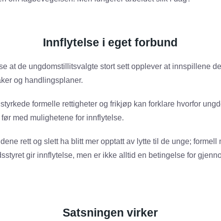
Innflytelse i eget forbund
se at de ungdomstillitsvalgte stort sett opplever at innspillene de
saker og handlingsplaner.
tyrkede formelle rettigheter og frikjøp kan forklare hvorfor ungdo
 før med mulighetene for innflytelse.
ne rett og slett ha blitt mer opptatt av lytte til de unge; formell
styret gir innflytelse, men er ikke alltid en betingelse for gjenn
Satsningen virker