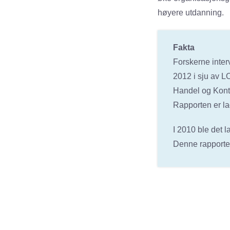
høyere utdanning.
Fakta
Forskerne inter
2012 i sju av L
Handel og Kont
Rapporten er la
I 2010 ble det 
Denne rapporte