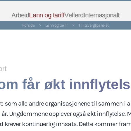
Arbeid
Lønn og tariff
Velferd
Internasjonalt
Forside
>
Lønn og tariff
>
Tillitsvalgtpanelet
ort
m får økt innflytels
tore som alle andre organisasjonene til sammen i 
 år. Ungdommene opplever også økt innflytelse. Me
krever kontinuerlig innsats. Dette kommer fram 