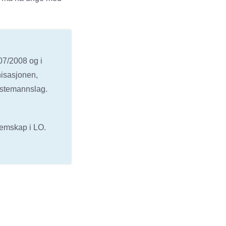
07/2008 og i
nisasjonen,
estemannslag.
lemskap i LO.