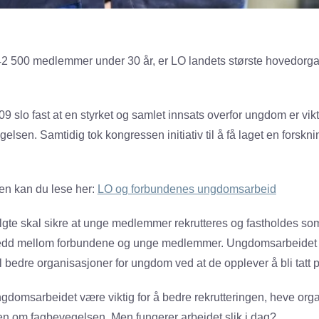
2 500 medlemmer under 30 år, er LO landets største hovedorga
 slo fast at en styrket og samlet innsats overfor ungdom er vikti
gelsen. Samtidig tok kongressen initiativ til å få laget en forsk
en kan du lese her:
LO og forbundenes ungdomsarbeid
lgte skal sikre at unge medlemmer rekrutteres og fastholdes 
ledd mellom forbundene og unge medlemmer. Ungdomsarbeidet ka
 bedre organisasjoner for ungdom ved at de opplever å bli tatt p
domsarbeidet være viktig for å bedre rekrutteringen, heve or
n om fagbevegelsen. Men fungerer arbeidet slik i dag?