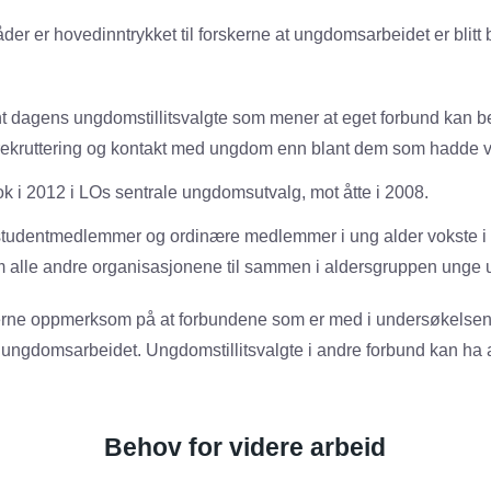
r er hovedinntrykket til forskerne at ungdomsarbeidet er blitt 
ant dagens ungdomstillitsvalgte som mener at eget forbund kan b
 rekruttering og kontakt med ungdom enn blant dem som hadde ve
ok i 2012 i LOs sentrale ungdomsutvalg, mot åtte i 2008.
 studentmedlemmer og ordinære medlemmer i ung alder vokste 
om alle andre organisasjonene til sammen i aldersgruppen unge u
kerne oppmerksom på at forbundene som er med i undersøkelsen
 ungdomsarbeidet. Ungdomstillitsvalgte i andre forbund kan ha a
Behov for videre arbeid