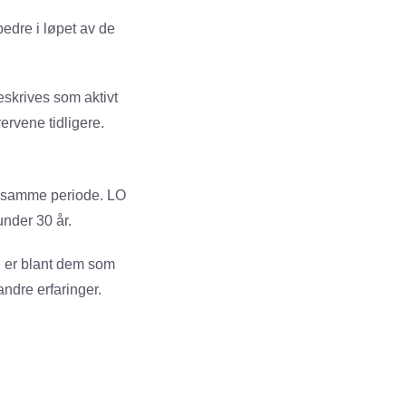
bedre i løpet av de
eskrives som aktivt
rvene tidligere.
i samme periode. LO
nder 30 år.
 er blant dem som
ndre erfaringer.