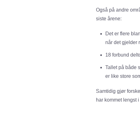
Også på andre område
siste årene:
Det er flere bl
når det gjelder
18 forbund delt
Tallet på både
er like store s
Samtidig gjør fors
har kommet lengst i