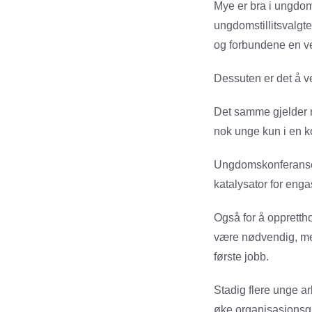
Mye er bra i ungdoms
ungdomstillitsvalgt
og forbundene en ve
Dessuten er det å v
Det samme gjelder re
nok unge kun i en ko
Ungdomskonferansen
katalysator for eng
Også for å opprettho
være nødvendig, men
første jobb.
Stadig flere unge a
øke organisasjonsgr