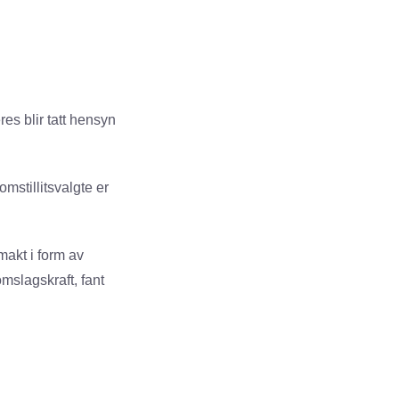
res blir tatt hensyn
mstillitsvalgte er
 makt i form av
omslagskraft, fant