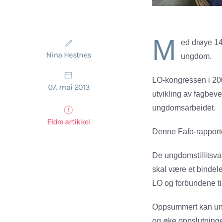
M
ed drøye 14
Nina Hestnes
ungdom.
LO-kongressen i 2009
07. mai 2013
utvikling av fagbeve
ungdomsarbeidet.
Eldre artikkel
Denne Fafo-rapport
De ungdomstillitsva
skal være et binde
LO og forbundene til
Oppsummert kan ung
og øke oppslutninge