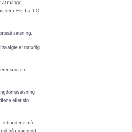
er at mange
 av dem. Her har LO
rtsatt satsning.
tsvalgte er naturlig
gerer som en
e ungdomssatsning
iene eller sin
og forbundene må
ad må nå unge med