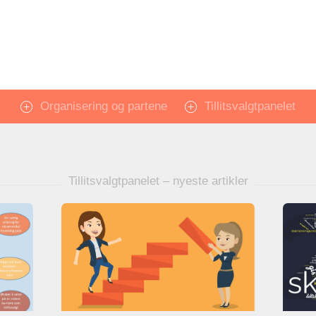
Organisering og partene
Tillitsvalgtpanelet
Tillitsvalgtpanelet – nyeste artikler