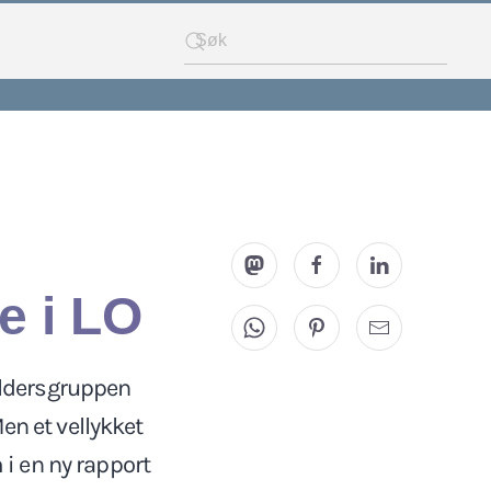
e i LO
aldersgruppen
n et vellykket
i en ny rapport