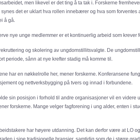
arbeidet, men likevel er det ting å ta tak i. Forskerne fremhev
e synes det er uklart hva rollen innebærer og hva som forventes
i å gå.
erve nye unge medlemmer er et kontinuerlig arbeid som krever fo
kruttering og skolering av ungdomstillitsvalgte. De ungdomstilli
rt periode, sånn at nye krefter stadig må komme til.
e har en nøkkelrolle her, mener forskerne. Konferansene fun
asjement og nettverksbygging på tvers og innad i forbundene.
lde sin posisjon i forhold til andre organisasjoner vil en vider
er forskerne. Mange velger fagforening i ung alder, enten i stud
rbeidstakere har høyere utdanning. Det kan derfor være at LO 
aden i sine tradisjonelle bransjer, samtidig som de i større gr