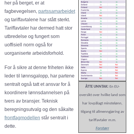
her på berget, er at
fagbevegelsen,
partssamarbeidet
og tariffavtalene har stått sterkt.
Tariffavtaler har dermed hatt stor
utbredelse og fungert som
uoffisiell norm også for
uorganiserte arbeidsforhold.
For å sikre at denne friheten ikke
leder til lønnsgalopp, har partene
sentralt også tatt et ansvar for å
ÅTTE UNNTAK:
En EU-
koordinere lønnsdannelsen på
oversikt over hvilke land som
tvers av bransjer. Teknisk
har lovpålagt minstelønn,
beregningsutvalg og den såkalte
tilgang til allmenngjøring av
frontfagmodellen
står sentralt i
tariffavtaler m.m.
dette.
Forstørr