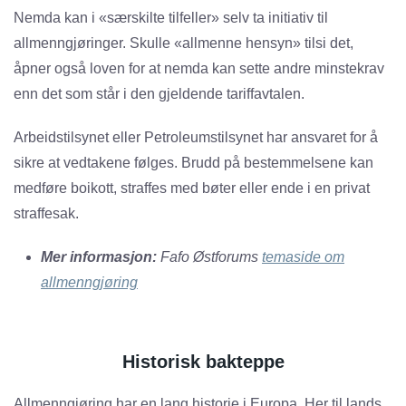
Nemda kan i «særskilte tilfeller» selv ta initiativ til
allmenngjøringer. Skulle «allmenne hensyn» tilsi det,
åpner også loven for at nemda kan sette andre minstekrav
enn det som står i den gjeldende tariffavtalen.
Arbeidstilsynet eller Petroleumstilsynet har ansvaret for å
sikre at vedtakene følges. Brudd på bestemmelsene kan
medføre boikott, straffes med bøter eller ende i en privat
straffesak.
Mer informasjon:
Fafo Østforums
temaside om
allmenngjøring
Historisk bakteppe
Allmenngjøring har en lang historie i Europa. Her til lands