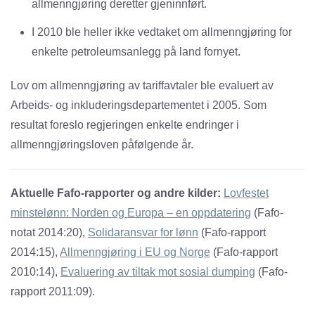
allmenngjøring deretter gjeninnført.
I 2010 ble heller ikke vedtaket om allmenngjøring for
enkelte petroleumsanlegg på land fornyet.
Lov om allmenngjøring av tariffavtaler ble evaluert av
Arbeids- og inkluderingsdepartementet i 2005. Som
resultat foreslo regjeringen enkelte endringer i
allmenngjøringsloven påfølgende år.
Aktuelle Fafo-rapporter og andre kilder:
Lovfestet
minstelønn: Norden og Europa – en oppdatering
(Fafo-
notat 2014:20),
Solidaransvar for lønn
(Fafo-rapport
2014:15),
Allmenngjøring i EU og Norge
(Fafo-rapport
2010:14),
Evaluering av tiltak mot sosial dumping
(Fafo-
rapport 2011:09).