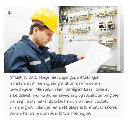
NY LØNNSKURS: Norge har i utgangspunktet ingen
minstelønn. Allmenngjøring er et unntak fra denne
hovedregelen. Minstelønn kan nemlig innføres i deler av
arbeidslivet hvor konkurransevridning og sosial dumping brer
om seg. Første halvår 2015 ble hele tre områder vedtatt
allmenngjort – blant annet elektrofagene (unntatt offshore).
Senere har tre nye områder blitt allmenngjort