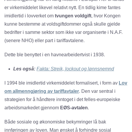
er virkemiddelet likevel relativt nytt. En tidlig kime fantes
imidlertid i lovverket om
tvungen voldgift
, hvor Kongen
kunne bestemme at voldsgiftdommer også skulle gjelde
bedrifter i samme sektor som ikke var organiserte i N.A.F.
(senere NHO) eller part i tariffavtalene.
Dette ble benyttet i en havnearbeidertvist i 1938.
Les også:
Fakta: Streik, lockout og lønnsnemnd
I 1994 ble imidlertid virkemiddelet formalisert, i form av
Lov
om allmenngjøring av tariffavtaler
. Den var sentral i
strategien for å håndtere inntoget i det felles-europeiske
arbeidsmarkedet gjennom
EØS-avtalen
.
Både sosiale og økonomiske bekymringer lå bak
innføringen av loven. Man ønsket å forhindre sosial