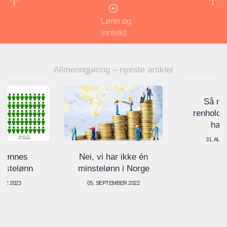
Lønn og
inntekt
Allmenngjøring – nyeste artikler
Så my
renholde
ha i
31. AUG
 lønnes
Nei, vi har ikke én
nstelønn
minstelønn i Norge
UAR 2023
05. SEPTEMBER 2022