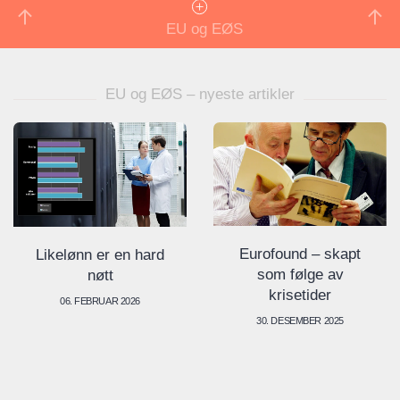
EU og EØS
EU og EØS – nyeste artikler
Eurofound – skapt
Likelønn er en hard
som følge av
nøtt
krisetider
06. FEBRUAR 2026
30. DESEMBER 2025