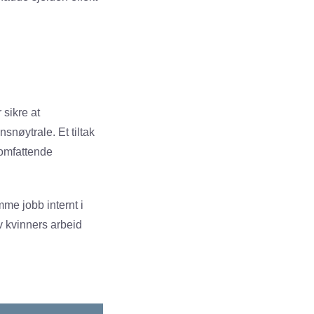
 sikre at
snøytrale. Et tiltak
 omfattende
me jobb internt i
v kvinners arbeid