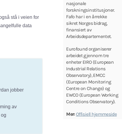
nasjonale
forskningsinstitusjoner.
Fafo har i en årrekke
gså stå i veien for
sikret Norges bidrag,
angelfulle data
finansiert av
Arbeidsdepartementet.
Eurofound organiserer
arbeidet gjennom tre
enheter EIRO (European
Industrial Relations
Observatory), EMCC
(European Monitoring
Centre on Change) og
rdan jobber
EWCO (European Working
Conditions Observatory).
rming av
Mer:
Offisiell hjemmeside
g og