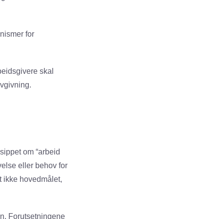
nismer for
beidsgivere skal
vgivning.
nsippet om “arbeid
velse eller behov for
et ikke hovedmålet,
nn. Forutsetningene