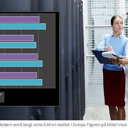
elønn ennå langt unna å bli en realitet i Europa. Figuren på bildet viser N