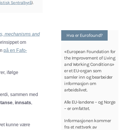
istisk Sentralbyrå
).
ts, mechanisms and
Hva er Eurofound?
prinsippet om
um
på en Fafo-
«European Foundation for
the Improvement of Living
and Working Conditions»
er et EU-organ som
er, ifølge
samler inn og bearbeider
informasjon om
arbeidslivet.
s verdi, sammen med
Alle EU-landene – og Norge
tanse
,
innsats
,
– er omfattet.
Informasjonen kommer
 Det kunne være
fra et nettverk av