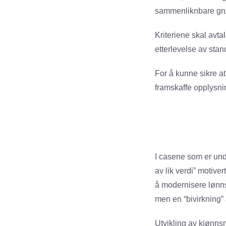
sammenliknbare gru
Kriteriene skal avt
etterlevelse av sta
For å kunne sikre at
framskaffe opplysni
I casene som er und
av lik verdi” motive
å modernisere lønnsst
men en “bivirkning” 
Utvikling av kjønns