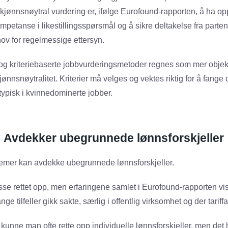
 kjønnsnøytral vurdering er, ifølge Eurofound-rapporten, å ha
ompetanse i likestillingsspørsmål og å sikre deltakelse fra partene
ov for regelmessige ettersyn.
og kriteriebaserte jobbvurderingsmetoder regnes som mer objek
jønnsnøytralitet. Kriterier må velges og vektes riktig for å fan
typisk i kvinnedominerte jobber.
Avdekker ubegrunnede lønnsforskjeller
emer kan avdekke ubegrunnede lønnsforskjeller.
 disse rettet opp, men erfaringene samlet i Eurofound-rapporten vi
nge tilfeller gikk sakte, særlig i offentlig virksomhet og der tarif
kunne man ofte rette opp individuelle lønnsforskjeller, men det 