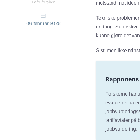
Fafo-forsker
motstand mot ideen o
Tekniske problemer 
06. februar 2026
endring. Subjektive
kunne gjøre det vans
Sist, men ikke minst
Rapportens
Forskerne har u
evalueres på en
jobbvurderingss
tariffavtaler på
jobbvurdering.