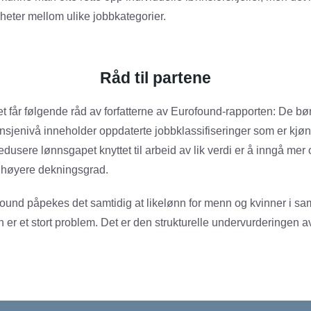
vheter mellom ulike jobbkategorier.
Råd til partene
et får følgende råd av forfatterne av Eurofound-rapporten: De bør
ansjenivå inneholder oppdaterte jobbklassifiseringer som er kjønn
redusere lønnsgapet knyttet til arbeid av lik verdi er å inngå mer
re høyere dekningsgrad.
found påpekes det samtidig at likelønn for menn og kvinner i sam
 er et stort problem. Det er den strukturelle undervurderingen a