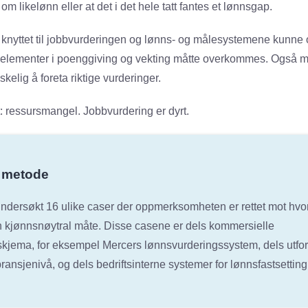
m likelønn eller at det i det hele tatt fantes et lønnsgap.
knyttet til jobbvurderingen og lønns- og målesystemene kunne o
 elementer i poenggiving og vekting måtte overkommes. Også m
kelig å foreta riktige vurderinger.
: ressursmangel. Jobbvurdering er dyrt.
 metode
ndersøkt 16 ulike caser der oppmerksomheten er rettet mot hvo
 kjønnsnøytral måte. Disse casene er dels kommersielle
kjema, for eksempel Mercers lønnsvurderingssystem, dels utfo
 bransjenivå, og dels bedriftsinterne systemer for lønnsfastsettin