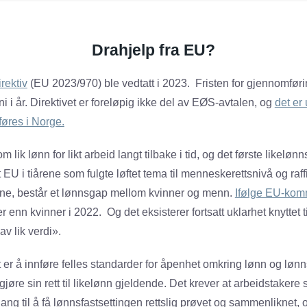
Drahjelp fra EU?
rektiv
(EU 2023/970) ble vedtatt i 2023. Fristen for gjennomfør
i i år. Direktivet er foreløpig ikke del av EØS-avtalen, og
det er 
øres i Norge.
m lik lønn for likt arbeid langt tilbake i tid, og det første likelønn
t EU i tiårene som fulgte løftet tema til menneskerettsnivå og raff
ene, består et lønnsgap mellom kvinner og menn.
Ifølge EU-kom
enn kvinner i 2022. Og det eksisterer fortsatt uklarhet knyttet t
av lik verdi».
 er å innføre felles standarder for åpenhet omkring lønn og lønns
jøre sin rett til likelønn gjeldende. Det krever at arbeidstaker
ang til å få lønnsfastsettingen rettslig prøvet og sammenliknet, 