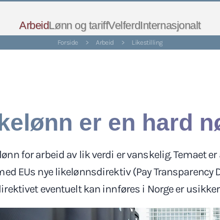
Arbeid
Lønn og tariff
Velferd
Internasjonalt
Forside
>
Arbeid
>
Likestilling
kelønn er en hard n
lønn for arbeid av lik verdi er vanskelig. Temaet er 
med EUs nye likelønnsdirektiv (Pay Transparency Di
irektivet eventuelt kan innføres i Norge er usikker