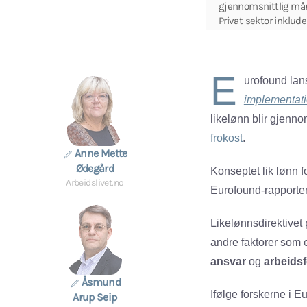
gjennomsnittlig mån
Privat sektor inklude
E
urofound lan
implementati
likelønn blir gjenno
frokost
.
Anne Mette
Ødegård
Konseptet lik lønn fo
Arbeidslivet.no
Eurofound-rapporte
Likelønnsdirektivet 
andre faktorer som e
ansvar
og
arbeidsf
Åsmund
Ifølge forskerne i 
Arup Seip