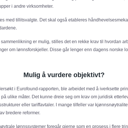
pper i andre virksomheter.
ales med tillitsvalgte. Det skal også etableres håndhevelsesmeka
ndardene.
 sammenlikning er mulig, stilles det en rekke krav til hvordan ar
nger om lønnsforskjeller. Disse går lenger enn dagens norske lo
Mulig å vurdere objektivt?
ersøkt i Eurofound-rapporten, ble arbeidet med å iverksette pri
rt på ulike måter. Det kunne dreie seg om krav om juridisk etterle
rukturer eller tariffavtaler. I mange tilfeller var kjønnsnøytralit
av bredere reformer.
nøytrale lønnssystemer foregår gjerne som en prosess i flere tri