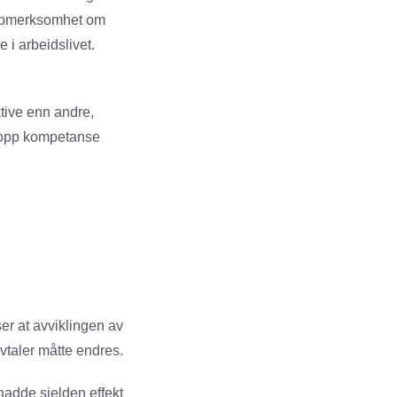
 oppmerksomhet om
 i arbeidslivet.
tive enn andre,
ge opp kompetanse
ser at avviklingen av
favtaler måtte endres.
hadde sjelden effekt