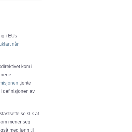
ing i EUs
uklart når
sdirektivet kom i
inerte
misjonen
tjente
il definisjonen av
fastsettelse slik at
e som mener seg
også med lønn til