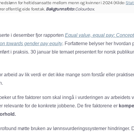
edslønn for heltidsansatte mellom menn og kvinner i 2024 (Kilde:
Stat
rer offentlig eide foretak.
Bakgrunnsfoto:
Colourbox.
serte i desember fjor rapporten
Equal value, equal pay: Concep
on towards gender pay equity
. Forfatterne belyser her hvordan 
mført i praksis. 30 januar ble temaet presentert for norsk publik
r arbeid av lik verdi er det ikke mange som forstår eller praktiser
n.
peker ut fire faktorer som skal inngå i vurderingen av arbeidet
r relevante for de konkrete jobbene. De fire faktorene er
kompe
orhold.
Eurofound møtte bruken av lønnsvurderingssystemer hindringer.