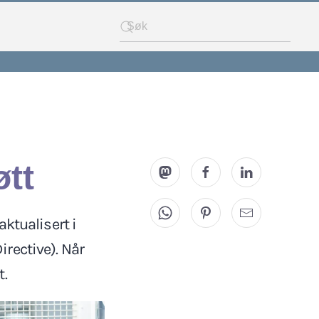
øtt
aktualisert i
rective). Når
t.