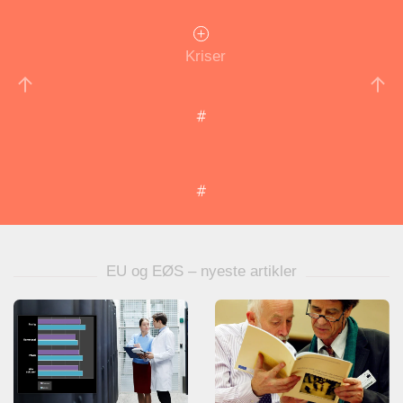
Kriser
EU og EØS – nyeste artikler