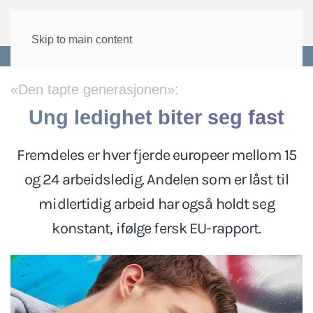
Skip to main content
Forside
>
Internasjonalt
>
EU og EØS
«Den tapte generasjonen»:
Ung ledighet biter seg fast
Fremdeles er hver fjerde europeer mellom 15
og 24 arbeidsledig. Andelen som er låst til
midlertidig arbeid har også holdt seg
konstant, ifølge fersk EU-rapport.