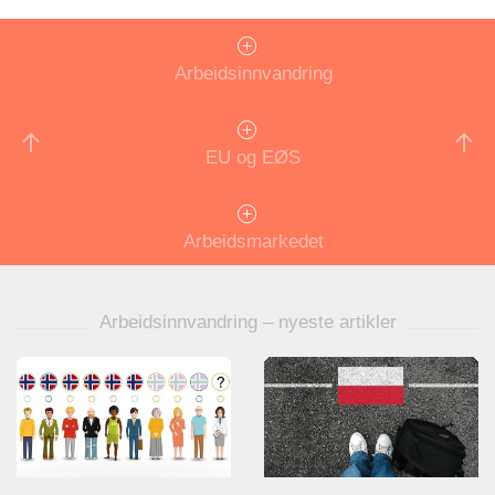
Arbeidsinnvandring
EU og EØS
Arbeidsmarkedet
Arbeidsinnvandring – nyeste artikler