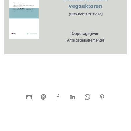
vegsektoren
(Fafo-notat 2013:16)
Oppdragsgiver:
Arbeidsdepartementet