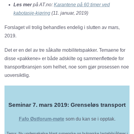
Les mer
på AT.no:
Karantene på 60 timer ved
kabotasje-kjøring
(11. januar, 2019)
Forslaget vil trolig behandles endelig i slutten av mars,
2019.
Det er en del av tre såkalte mobilitetspakker. Temaene for
disse «pakkene» er både adskilte og sammenflettede for
transportbransjen som helhet, noe som gjør prosessen noe
uoversiktlig.
Seminar 7. mars 2019: Grenseløs transport
Fafo Østforum-møte
som du kan se i opptak.
Tema: Ny undersøkelse blant
rumenske og bulgarske lastebilsjåfører i