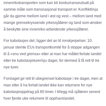
innenrikstransporten som kan bli konkurranseutsatt på
samme måte som transnasjonal transport er. Konfliktlinja
går da gjerne mellom land i øst og vest – mellom land med
mange grensekryssende yrkessjåfører og land som ønsker
å beskytte sine innenriks-arbeidende yrkessjåfører.
For kabotasjes del, ligger det an til innskjerpelser. 10.
januar stemte EUs transportkomité for å stoppe adgangen
til å «snu ved grensa» etter at man har måttet forlate landet
etter tre kabotasjeturer/sju dager, for dermed å få rett til tre
nye turer.
Forslaget gir rett til ubegrenset kabotasje i tre dager, men at
man etter å ha forlatt landet ikke kan returnere for nye
kabotasjeoppdrag på 60 timer. I tillegg må sjåføren senest
hver fjerde uke returnere til opphavslandet.