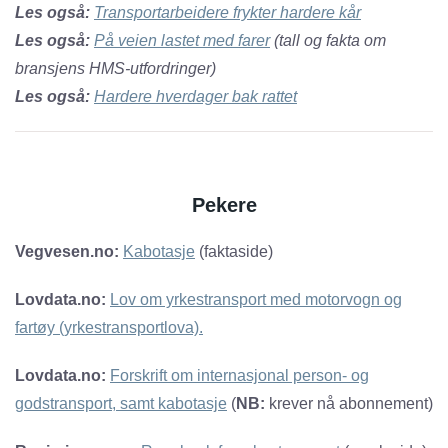
Les også:
Transportarbeidere frykter hardere kår
Les også:
På veien lastet med farer
(tall og fakta om
bransjens HMS-utfordringer)
Les også:
Hardere hverdager bak rattet
Pekere
Vegvesen.no:
Kabotasje
(faktaside)
Lovdata.no:
Lov om yrkestransport med motorvogn og
fartøy (yrkestransportlova).
Lovdata.no:
Forskrift om internasjonal person- og
godstransport, samt kabotasje
(
NB:
krever nå abonnement)