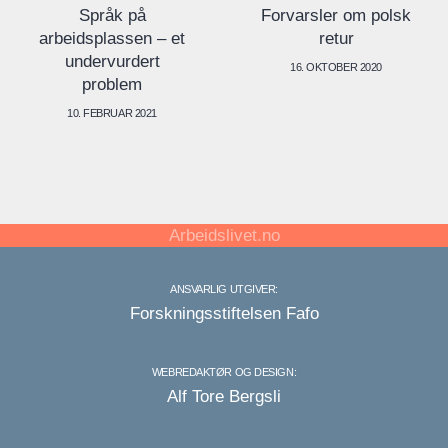
k på
Forvarsler om polsk
Korona-kri
assen – et
retur
vi nå v
urdert
hjelpere –
16. OKTOBER 2020
blem
19. MA
UAR 2021
Arbeidslivet.no
ANSVARLIG UTGIVER:
Forskningsstiftelsen Fafo
WEBREDAKTØR OG DESIGN:
Alf Tore Bergsli