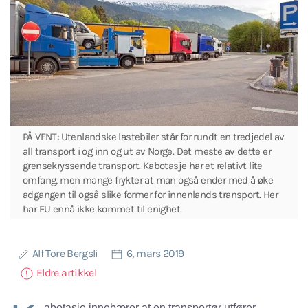
PÅ VENT: Utenlandske lastebiler står for rundt en tredjedel av
all transport i og inn og ut av Norge. Det meste av dette er
grensekryssende transport. Kabotasje har et relativt lite
omfang, men mange frykter at man også ender med å øke
adgangen til også slike former for innenlands transport. Her
har EU ennå ikke kommet til enighet.
Alf Tore Bergsli
6, mars 2019
Eldre artikkel
abotasje innebærer at en transportør utfører