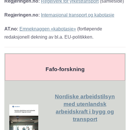
Regjeringen.no:
Regelverk for yrkestransport
(samleside)
Regjeringen.no:
Internasjonal transport og kabotasje
AT.no:
Emneknaggen «kabotasje»
(fortløpende
redaksjonell dekning av bl.a. EU-politikken.
Fafo-forskning
Nordiske arbeidstilsyn
med utenlandsk
arbeidskraft i bygg og
transport