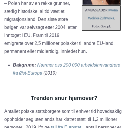
– Polen har av en rekke grunner,
AMBASSADØR
Iwona
særlig historiske, alltid vært et
Woicka-Żuławska
.
migrasjonsland. Den siste store
Foto: Gov.pl.
bølgen var selvsagt etter 2004, etter
inntoget i EU. Fram til 2019
emigrerte over 2,5 millioner polakker til andre EU-land,
permanent eller midlertidig, innledet hun.
Bakgrunn:
N
ærmer oss 200 000 arbeidsinnvandrere
fra Øst-Europa
(2019)
Trenden snur hjemover?
Antallet polske statsborgere som til enhver tid hovedsaklig
oppholder seg utenlands har klatret støtt, til 1,2 millioner
personer i 2019, ifølge
tall fra Eurostat
. I antall personer er