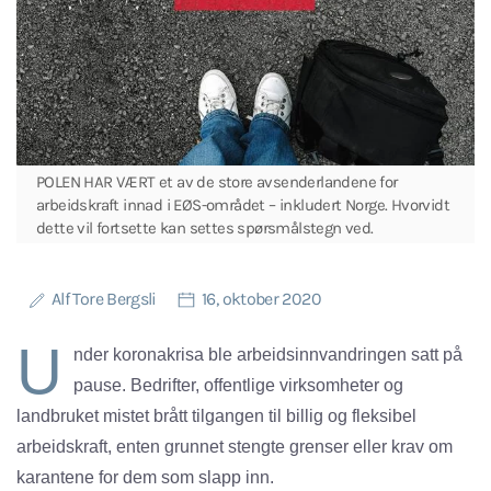
POLEN HAR VÆRT et av de store avsenderlandene for
arbeidskraft innad i EØS-området – inkludert Norge. Hvorvidt
dette vil fortsette kan settes spørsmålstegn ved.
Alf Tore Bergsli
16, oktober 2020
U
nder koronakrisa ble arbeidsinnvandringen satt på
pause. Bedrifter, offentlige virksomheter og
landbruket mistet brått tilgangen til billig og fleksibel
arbeidskraft, enten grunnet stengte grenser eller krav om
karantene for dem som slapp inn.