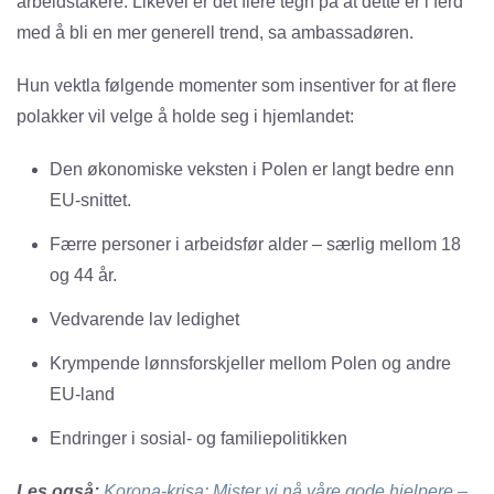
arbeidstakere. Likevel er det flere tegn på at dette er i ferd
med å bli en mer generell trend, sa ambassadøren.
Hun vektla følgende momenter som insentiver for at flere
polakker vil velge å holde seg i hjemlandet:
Den økonomiske veksten i Polen er langt bedre enn
EU-snittet.
Færre personer i arbeidsfør alder – særlig mellom 18
og 44 år.
Vedvarende lav ledighet
Krympende lønnsforskjeller mellom Polen og andre
EU-land
Endringer i sosial- og familiepolitikken
Les også:
Korona-krisa: Mister vi nå våre gode hjelpere –