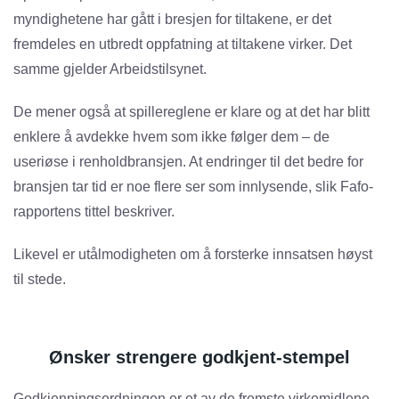
myndighetene har gått i bresjen for tiltakene, er det
fremdeles en utbredt oppfatning at tiltakene virker. Det
samme gjelder Arbeidstilsynet.
De mener også at spillereglene er klare og at det har blitt
enklere å avdekke hvem som ikke følger dem – de
useriøse i renholdbransjen. At endringer til det bedre for
bransjen tar tid er noe flere ser som innlysende, slik Fafo-
rapportens tittel beskriver.
Likevel er utålmodigheten om å forsterke innsatsen høyst
til stede.
Ønsker strengere godkjent-stempel
Godkjenningsordningen er et av de fremste virkemidlene