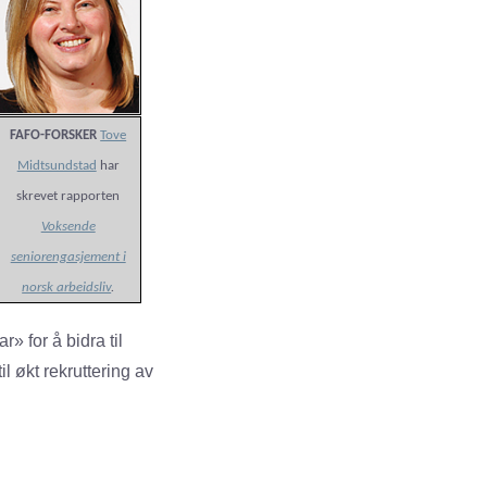
FAFO-FORSKER
Tove
Midtsundstad
har
skrevet rapporten
Voksende
seniorengasjement i
norsk arbeidsliv
.
» for å bidra til
l økt rekruttering av