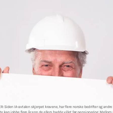
 Siden IA-avtalen skjerpet kravene, har flere norske bedrifter og andre
atte kan jobbe flere år enn de ellers hadde villet før pensjonering. Mello