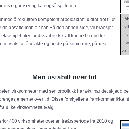
dets organisering kan også spille inn.
AN
med å rekruttere kompetent arbeidskraft, bidrar det til et
ul
de ansatte man alt har. På den annen side, vil bransjer
u
for eksempel utenlandsk arbeidskraft kunne bli mindre
se
en innsats for å utvikle og holde på seniorene, påpeker
201
Men ustabilt over tid
elen virksomheter med seniorpolitikk har økt, har det skjedd be
iorengasjementet over tid. Disse forskjellene framkommer ikke 
ra ulike virksomhetsutvalg.
erfor 400 virksomheter over en treårsperiode fra 2010 og