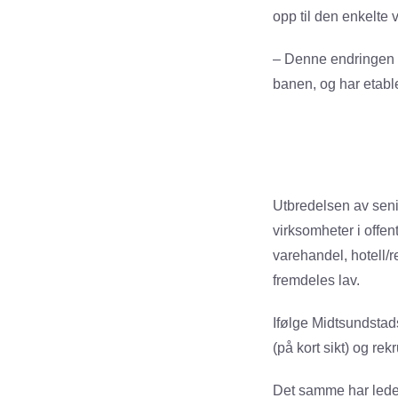
opp til den enkelte 
– Denne endringen er
banen, og har etable
Utbredelsen av senio
virksomheter i offen
varehandel, hotell/r
fremdeles lav.
Ifølge Midtsundstad
(på kort sikt) og re
Det samme har lede