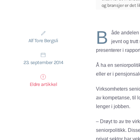
og bransjer er det li
B
åde andelen v
Alf Tore Bergsli
jevnt og tru
presenterer i rappo
23. september 2014
Å ha en seniorpolit
eller er i pensjonsal
Eldre artikkel
Virksomheters seniort
av kompetanse, til l
lenger i jobben.
– Drøyt to av tre vi
seniorpolitikk. Diss
privat sektor har ve