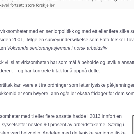
kevel fortsatt store forskjeller
irksomheter med en seniorpolitikk og med ett eller flere slike se
tt siden 2001, ifølge en surveyundersøkelse som Fafo-forsker To
rten
Voksende seniorengasjement i norsk arbeidsliv
.
ikk vil si at virksomheten har som mål å beholde og utvikle ans
deren. – og har konkrete tiltak for å oppnå dette.
iltak kan være alt fra ordninger som letter fysiske påkjenninger el
okkemidler som høyere lønn og/eller ekstra fridager for dem som 
rksomheter med ti eller flere ansatte hadde i 2013 innført en
e sysselsetter nesten 90 prosent av arbeidstakerne. Særlig i
ksten vært betydelig. Andelen med de typiske seniorpolitiske