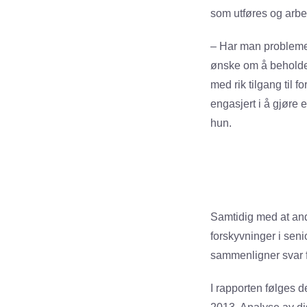
som utføres og arbei
– Har man problemer 
ønske om å beholde 
med rik tilgang til 
engasjert i å gjøre 
hun.
Samtidig med at and
forskyvninger i sen
sammenligner svar f
I rapporten følges d