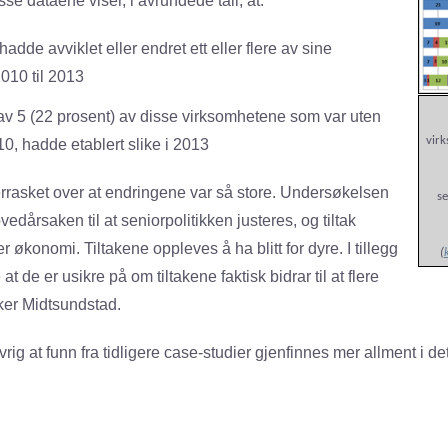
se dataene viser, i avrundede tall, at:
hadde avviklet eller endret ett eller flere av sine
2010 til 2013
 av 5 (22 prosent) av disse virksomhetene som var uten
vir
010, hadde etablert slike i 2013
errasket over at endringene var så store. Undersøkelsen
se
ovedårsaken til at seniorpolitikken justeres, og tiltak
r økonomi. Tiltakene oppleves å ha blitt for dyre. I tillegg
(
at de er usikre på om tiltakene faktisk bidrar til at flere
ker Midtsundstad.
vrig at funn fra tidligere case-studier gjenfinnes mer allment i de