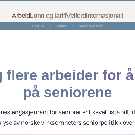
Arbeid
Lønn og tariff
Velferd
Internasjonalt
Forside
>
Velferd
>
Seniorpolitikk
 flere arbeider for 
på seniorene
es engasjement for seniorer er likevel ustabilt, if
lyse av norske virksomheters seniorpolitikk over 