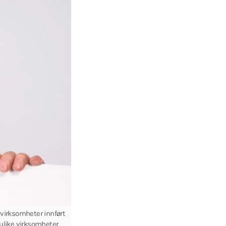
 virksomheter innført
m ulike virksomheter