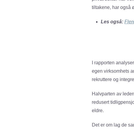
tiltakene, har også
Les også:
Fler
I rapporten analyser
egen virksomhets an
rekruttere og integre
Halvparten av ledern
redusert tidligpensj
eldre.
Det er om lag de s