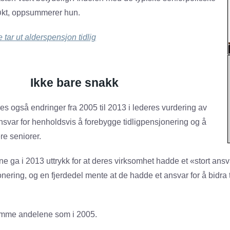
 økt, oppsummerer hun.
e tar ut alderspensjon tidlig
Ikke bare snakk
es også endringer fra 2005 til 2013 i lederes vurdering av
svar for henholdsvis å forebygge tidligpensjonering og å
re seniorer.
e ga i 2013 uttrykk for at deres virksomhet hadde et «stort ansvar
onering, og en fjerdedel mente at de hadde et ansvar for å bidra ti
amme andelene som i 2005.