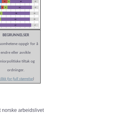
BEGRUNNELSER
ksomhetene oppgir for å
endre eller avvikle
niorpolitiske tiltak og
ordninger.
klikk for full størrelse
)
t norske arbeidslivet