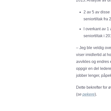
2013. Analyse av dis
2 av 5 av disse 
seniortiltak fra 
I overkant av 1
seniortiltak i 2
– Jeg ble veldig ov
viser imidlertid at h
avvikles og endres e
oppgir en del ledere 
jobber lenger, påpe
Dette bekrefter for ø
(
se
pekere
).