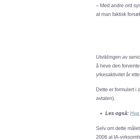
– Med andre ord syn
at man faktisk forsø
Utviklingen av senior
å heve den forvented
yrkesaktivitet år ette
Dette er formulert i
avtalen).
Les også:
Hva 
Selv om dette målet a
2006 at IA-virksomhe