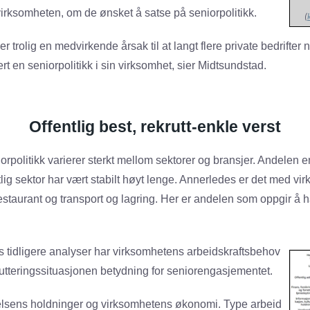
virksomheten, om de ønsket å satse på seniorpolitikk.
(
 trolig en medvirkende årsak til at langt flere private bedrifter
rt en seniorpolitikk i sin virksomhet, sier Midtsundstad.
Offentlig best, rekrutt-enkle verst
rpolitikk varierer sterkt mellom sektorer og bransjer. Andelen e
tlig sektor har vært stabilt høyt lenge. Annerledes er det med vi
estaurant og transport og lagring. Her er andelen som oppgir å h
s tidligere analyser har virksomhetens arbeidskraftsbehov
krutteringssituasjonen betydning for seniorengasjementet.
lsens holdninger og virksomhetens økonomi. Type arbeid