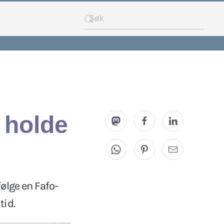
å holde
ølge en Fafo-
tid.