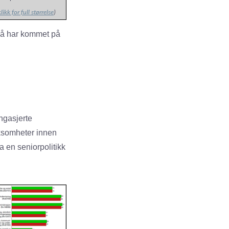
klikk for full størrelse
)
 nå har kommet på
ngasjerte
rksomheter innen
a en seniorpolitikk