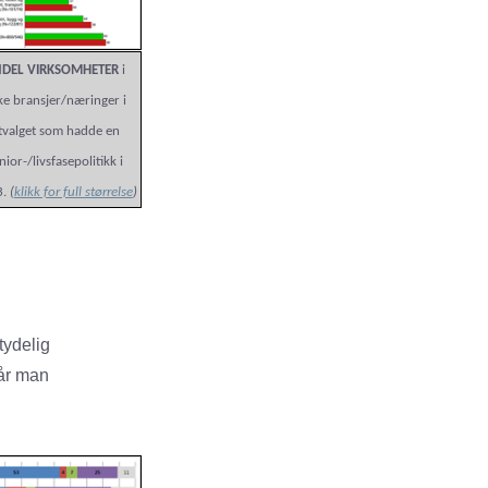
DEL VIRKSOMHETER
i
ike bransjer/næringer i
tvalget som hadde en
nior-/livsfasepolitikk i
3.
(
klikk for full størrelse
)
tydelig
når man