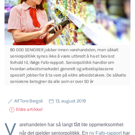
80 000 SENIORER jobber innen varehandelen, men såkalt
seniorpolitikk synes ikke å være utbredt å ha et bevisst
forhold til, ifølge Fafo-rapport. Seniorpolitikk handler om
hvordan arbeidsmarkedet generelt og arbeidsplassene
spesielt jobber for å ta vare på eldre arbeidstakere. De såkalte
seniorene betegner da alle som er over 50 år
Alf Tore Bergsli
13, august 2019
Eldre artikkel
V
arehandelen har så langt fått lite oppmerksomhet
når det gjelder seniorpolitikk. En
ny Fafo-rapport
har