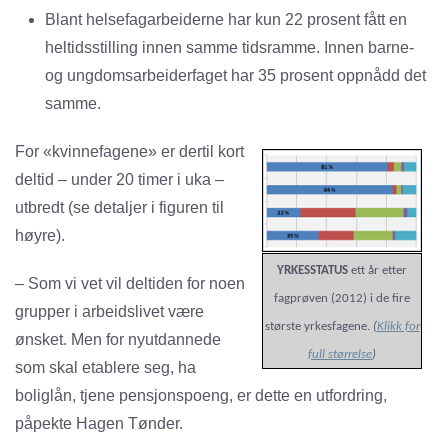
Blant helsefagarbeiderne har kun 22 prosent fått en
heltidsstilling innen samme tidsramme. Innen barne-
og ungdomsarbeiderfaget har 35 prosent oppnådd det
samme.
For «kvinnefagene» er dertil kort
deltid – under 20 timer i uka –
utbredt (se detaljer i figuren til
høyre).
YRKESSTATUS
ett år etter
– Som vi vet vil deltiden for noen
fagprøven (2012) i de fire
grupper i arbeidslivet være
største yrkesfagene.
(
Klikk for
ønsket. Men for nyutdannede
full størrelse
)
som skal etablere seg, ha
boliglån, tjene pensjonspoeng, er dette en utfordring,
påpekte Hagen Tønder.