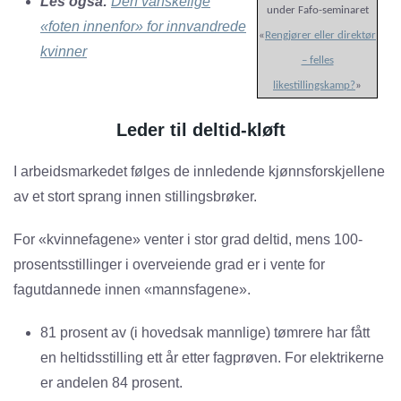
Les også:
Den vanskelige
under Fafo-seminaret
«foten innenfor» for innvandrede
«
Rengjører eller direktør
kvinner
– felles
likestillingskamp?
»
Leder til deltid-kløft
I arbeidsmarkedet følges de innledende kjønnsforskjellene
av et stort sprang innen stillingsbrøker.
For «kvinnefagene» venter i stor grad deltid, mens 100-
prosentsstillinger i overveiende grad er i vente for
fagutdannede innen «mannsfagene».
81 prosent av (i hovedsak mannlige) tømrere har fått
en heltidsstilling ett år etter fagprøven. For elektrikerne
er andelen 84 prosent.