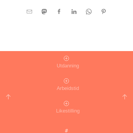
Utdanning
Arbeidstid
Likestilling