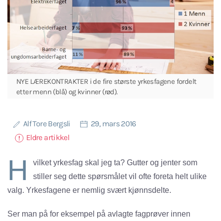
NYE LÆREKONTRAKTER i de fire største yrkesfagene fordelt
etter menn (blå) og kvinner (rød).
Alf Tore Bergsli
29, mars 2016
Eldre artikkel
H
vilket yrkesfag skal jeg ta? Gutter og jenter som
stiller seg dette spørsmålet vil ofte foreta helt ulike
valg. Yrkesfagene er nemlig svært kjønnsdelte.
Ser man på for eksempel på avlagte fagprøver innen