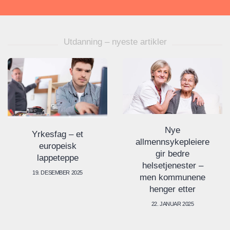
Utdanning – nyeste artikler
Nye
Yrkesfag – et
allmennsykepleiere
europeisk
gir bedre
lappeteppe
helsetjenester –
19. DESEMBER 2025
men kommunene
henger etter
22. JANUAR 2025