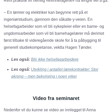
Rent praktisk vil nemlig «kvinnefagene» ha lengre vei å gå:
– En tømrer og elektriker kan begynne rett på et
ingeniørstudium, gjennom den såkalte y-veien. En
helsefagarbeider som vil bli sykepleier eller en barne- og
ungdomsarbeider som vil bli barnehagelærer må derimot
først tilbake til videregående skole for å ta påbygging til
generell studiekompetanse, vektla Hagen Tønder.
Les også:
Blir ikke helsefagarbeidere
Les også:
Utvikling i antallet lærekontrakter: Stor
økning – men bekymring i noen yrker
Video fra seminaret
Nedenfor vil du kunne se video av innlegget til Anna