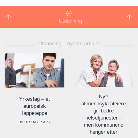
Utdanning
Utdanning – nyeste artikler
Nye
Yrkesfag – et
allmennsykepleiere
europeisk
gir bedre
lappeteppe
helsetjenester –
19. DESEMBER 2025
men kommunene
henger etter