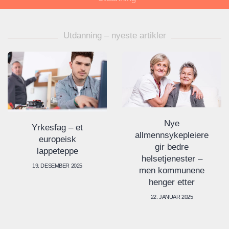
Utdanning – nyeste artikler
Nye
Yrkesfag – et
allmennsykepleiere
europeisk
gir bedre
lappeteppe
helsetjenester –
19. DESEMBER 2025
men kommunene
henger etter
22. JANUAR 2025