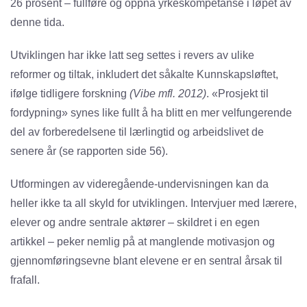
26 prosent – fullføre og oppnå yrkeskompetanse i løpet av
denne tida.
Utviklingen har ikke latt seg settes i revers av ulike
reformer og tiltak, inkludert det såkalte Kunnskapsløftet,
ifølge tidligere forskning
(Vibe mfl. 2012)
. «Prosjekt til
fordypning» synes like fullt å ha blitt en mer velfungerende
del av forberedelsene til lærlingtid og arbeidslivet de
senere år (se rapporten side 56).
Utformingen av videregående-undervisningen kan da
heller ikke ta all skyld for utviklingen. Intervjuer med lærere,
elever og andre sentrale aktører – skildret i en egen
artikkel – peker nemlig på at manglende motivasjon og
gjennomføringsevne blant elevene er en sentral årsak til
frafall.