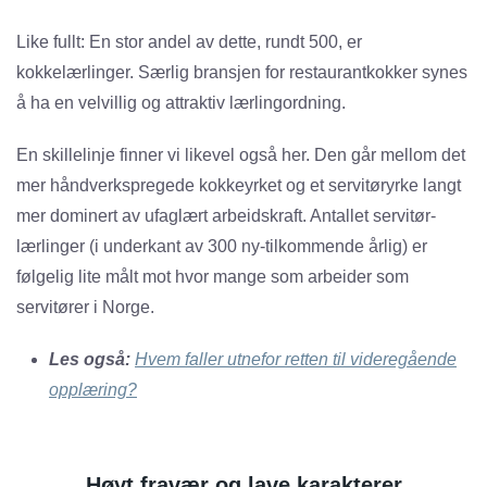
Like fullt: En stor andel av dette, rundt 500, er
kokkelærlinger. Særlig bransjen for restaurantkokker synes
å ha en velvillig og attraktiv lærlingordning.
En skillelinje finner vi likevel også her. Den går mellom det
mer håndverkspregede kokkeyrket og et servitøryrke langt
mer dominert av ufaglært arbeidskraft. Antallet servitør-
lærlinger (i underkant av 300 ny-tilkommende årlig) er
følgelig lite målt mot hvor mange som arbeider som
servitører i Norge.
Les også:
Hvem faller utnefor retten til videregående
opplæring?
Høyt fravær og lave karakterer