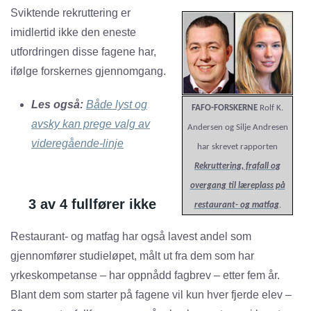
Sviktende rekruttering er
imidlertid ikke den eneste
utfordringen disse fagene har,
ifølge forskernes gjennomgang.
Les også:
Både lyst og
FAFO-FORSKERNE
Rolf K.
avsky kan prege valg av
Andersen og Silje Andresen
videregående-linje
har skrevet rapporten
Rekruttering, frafall og
overgang til læreplass på
3 av 4 fullfører ikke
restaurant- og matfag
.
Restaurant- og matfag har også lavest andel som
gjennomfører studieløpet, målt ut fra dem som har
yrkeskompetanse – har oppnådd fagbrev – etter fem år.
Blant dem som starter på fagene vil kun hver fjerde elev –