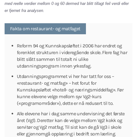
med reelle verdier mellom 0 og 60 dermed har blitt tillagt feil verdi eller
er fjernet fra analysen.
Fakta om restaurant- og matfaget
Reform 94 og Kunnskapsløftet i 2006 har endret og
forenklet strukturen i videregående skole. Flere fag har
blitt slått sammen til totalt ni ulike
utdanningsprogram innen yrkesfag.
Utdanningsprogrammet vi her har tatt for oss –
«restaurant- og matfag» – het forut for
Kunnskapsløftet «hotell- og næringsmiddelfag». Før
kunne elevene velge mellom syv Vg2-kurs
(«programområder»), dette er nå redusert til to.
Alle elevene har i dag samme undervisning det første
året (Vg1). Deretter kan de velge mellom Vg2 kokk og
servitør og Vg2 matfag. Til sist kan de gå Vg3 i skole
eller gjennomgå opplæring i bedrift som lærling.