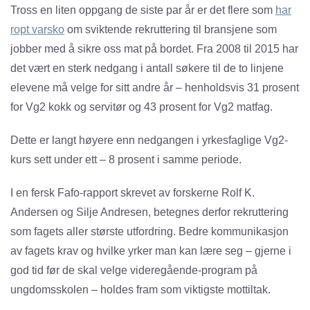
Tross en liten oppgang de siste par år er det flere som
har
ropt varsko
om sviktende rekruttering til bransjene som
jobber med å sikre oss mat på bordet. Fra 2008 til 2015 har
det vært en sterk nedgang i antall søkere til de to linjene
elevene må velge for sitt andre år – henholdsvis 31 prosent
for Vg2 kokk og servitør og 43 prosent for Vg2 matfag.
Dette er langt høyere enn nedgangen i yrkesfaglige Vg2-
kurs sett under ett – 8 prosent i samme periode.
I en fersk Fafo-rapport skrevet av forskerne Rolf K.
Andersen og Silje Andresen, betegnes derfor rekruttering
som fagets aller største utfordring. Bedre kommunikasjon
av fagets krav og hvilke yrker man kan lære seg – gjerne i
god tid før de skal velge videregående-program på
ungdomsskolen – holdes fram som viktigste mottiltak.