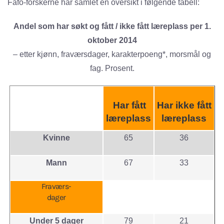
Fafo-forskerne har samlet en oversikt i følgende tabell:
Andel som har søkt og fått / ikke fått læreplass per 1.
oktober 2014
– etter kjønn, fraværsdager, karakterpoeng*, morsmål og
fag. Prosent.
Har fått
Har ikke fått
læreplass
læreplass
Kvinne
65
36
Mann
67
33
Fraværs-
dager
Under 5 dager
79
21