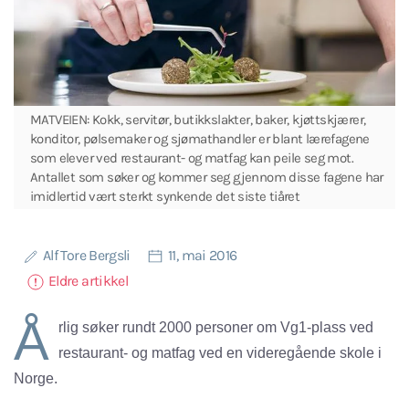
MATVEIEN: Kokk, servitør, butikkslakter, baker, kjøttskjærer,
konditor, pølsemaker og sjømathandler er blant lærefagene
som elever ved restaurant- og matfag kan peile seg mot.
Antallet som søker og kommer seg gjennom disse fagene har
imidlertid vært sterkt synkende det siste tiåret
Alf Tore Bergsli
11, mai 2016
Eldre artikkel
Å
rlig søker rundt 2000 personer om Vg1-plass ved
restaurant- og matfag ved en videregående skole i
Norge.