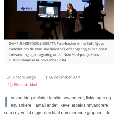
SAMFUNNSMODELL-DEBATT: Fafo-forsker Anne Britt Djuve
innledet om de nordiske landenes erfaringer og evner innen
innvandring og integrering under NordMod-prosjektets
sluttkonferanse 14. november 2014.
Alf Tore Bergsli
18, november 2014
Eldre artikkel
I
nnvandring omfatter familieinnvandrere, flyktninger og
asylsøkere. I antall er det likevel arbeidsinnvandrere
som i nyere tid utgjør den klart dominerende gruppen i de