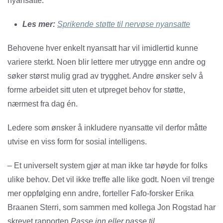
nyansatte.
Les mer:
Sprikende støtte til nervøse nyansatte
Behovene hver enkelt nyansatt har vil imidlertid kunne
variere sterkt. Noen blir lettere mer utrygge enn andre og
søker størst mulig grad av trygghet. Andre ønsker selv å
forme arbeidet sitt uten et utpreget behov for støtte,
nærmest fra dag én.
Ledere som ønsker å inkludere nyansatte vil derfor måtte
utvise en viss form for sosial intelligens.
– Et universelt system gjør at man ikke tar høyde for folks
ulike behov. Det vil ikke treffe alle like godt. Noen vil trenge
mer oppfølging enn andre, forteller Fafo-forsker Erika
Braanen Sterri, som sammen med kollega Jon Rogstad har
skrevet rapporten
Passe inn eller passe til
.