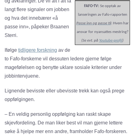
og avklaringer. De vil alt i alt få
FAFO-TV:
Se opptak av
langt flere signaler om jobben
lanseringen av Fafo-rapporten
og hva det innebærer «å
Passe inn og passe til
: Hvem har
passe inn», påpeker Braanen
ansvar for nyansattes mestring?
Sterri.
(Se evt. på
Youtube-profil
)
Ifølge
tidligere forskning
av de
to Fafo-forskerne vil dessuten ledere gjerne følge
magefølelsen og benytte uklare sosiale kriterier under
jobbintervjuene.
Lignende bevisste eller ubevisste trekk kan også prege
oppfølgingen.
– En veldig personlig oppfølging kan raskt skape
skjevfordeling. De man liker best vil man gjerne lettere
søke å hjelpe mer enn andre, framholder Fafo-forskeren.