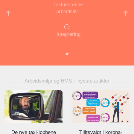
Inkluderende
arbeidsliv
Integrering
Arbeidsmiljø og HMS – nyeste artikler
Tillitsvalgt i korona-
De nye taxi-jobbene