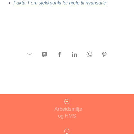
Fakta: Fem sjekkpunkt for hjelp til nyansatte
Arbeidsmiljø
og HMS