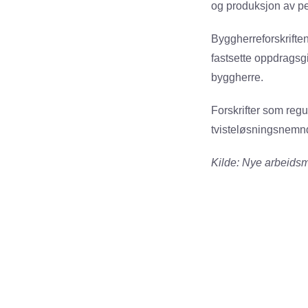
og produksjon av pe
Byggherreforskriften
fastsette oppdragsgi
byggherre.
Forskrifter som reg
tvisteløsningsnemnd,
Kilde: Nye arbeidsmi