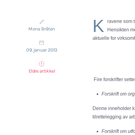
K
ravene som ti
Mona Bråten
Hensikten me
aktuelle for virksom
09. januar 2013
Eldre artikkel
Fire forskrifter sette
Forskrift om or
Denne inneholder kr
tilrettelegging av a
Forskrift om utf