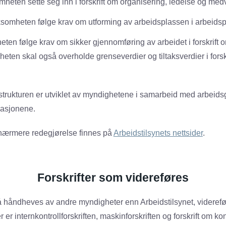
mheten sette seg inn i forskrift om organisering, ledelse og med
ksomheten følge krav om utforming av arbeidsplassen i arbeidspl
ten følge krav om sikker gjennomføring av arbeidet i forskrift o
eten skal også overholde grenseverdier og tiltaksverdier i forskr
trukturen er utviklet av myndighetene i samarbeid med arbeidsg
sasjonene.
g nærmere redegjørelse finnes på
Arbeidstilsynets nettsider
.
Forskrifter som videreføres
å håndheves av andre myndigheter enn Arbeidstilsynet, videre
r er internkontrollforskriften, maskinforskriften og forskrift om k