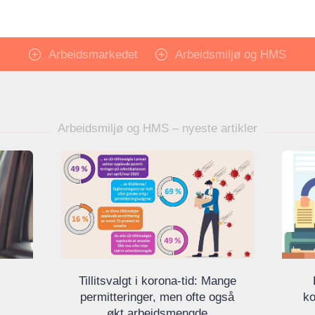
Arbeidsmarkedet
Arbeidsmiljø og HMS
Arbeidsmiljø og HMS – nyeste artikler
Tillitsvalgt i korona-tid: Mange
permitteringer, men ofte også
ko
økt arbeidsmengde