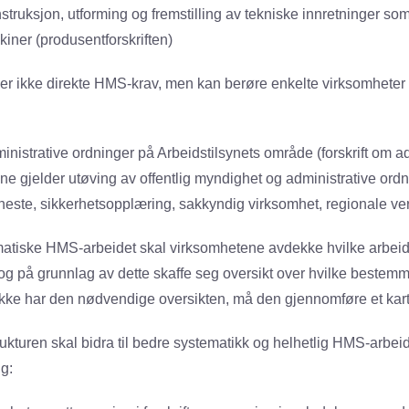
nstruksjon, utforming og fremstilling av tekniske innretninger so
kiner (produsentforskriften)
lder ikke direkte HMS-krav, men kan berøre enkelte virksomheter
inistrative ordninger på Arbeidstilsynets område (forskrift om a
e gjelder utøving av offentlig myndighet og administrative ordning
eneste, sikkerhetsopplæring, sakkyndig virksomhet, regionale 
atiske HMS-arbeidet skal virksomhetene avdekke hvilke arbeid
 og på grunnlag av dette skaffe seg oversikt over hvilke bestemm
kke har den nødvendige oversikten, må den gjennomføre et kar
rukturen skal bidra til bedre systematikk og helhetlig HMS-arbeid
g: