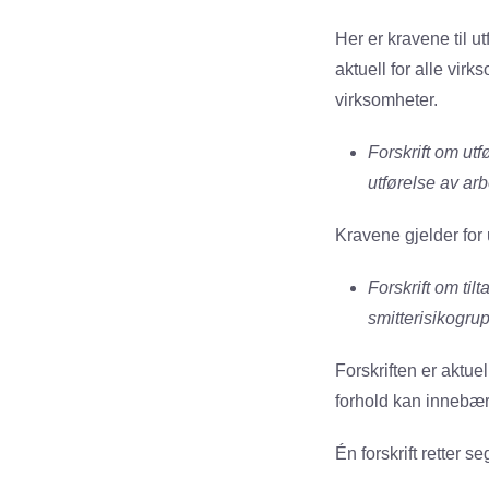
Her er kravene til u
aktuell for alle vir
virksomheter.
Forskrift om utf
utførelse av arb
Kravene gjelder for u
Forskrift om til
smitterisikogrup
Forskriften er aktuel
forhold kan innebære
Én forskrift retter s