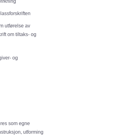
virkning
assforskriften
m utførelse av
ift om tiltaks- og
iver- og
føres som egne
onstruksjon, utforming