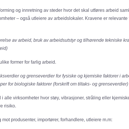
tforming og innretning av steder hvor det skal utføres arbeid saml
ksomheter – også utleiere av arbeidslokaler. Kravene er relevante f
ørelse av arbeid, bruk av arbeidsutstyr og tilhørende tekniske kra
eid)
like former for farlig arbeid.
taksverdier og grenseverdier for fysiske og kjemiske faktorer i ar
per for biologiske faktorer (forskrift om tiltaks- og grenseverdier)
l i alle virksomheter hvor støy, vibrasjoner, stråling eller kjemisk
 risiko.
eg mot produsenter, importører, forhandlere, utleiere m.m: