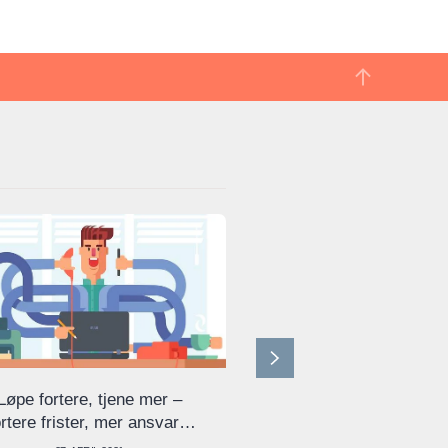
Løpe fortere, tjene mer –
Undersøkelse: Mer t
rtere frister, mer ansvar…
og byråkratisk le