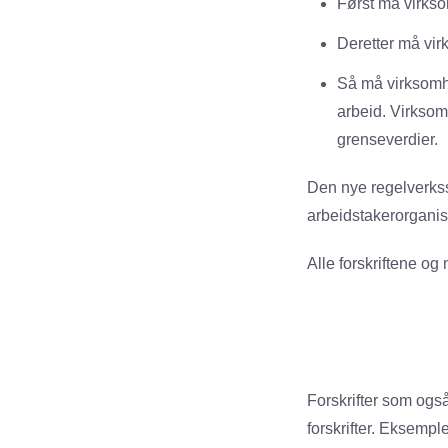
Først må virkso
Deretter må vir
Så må virksomhe
arbeid. Virksomh
grenseverdier.
Den nye regelverkss
arbeidstakerorgani
Alle forskriftene o
Forskrifter som ogs
forskrifter. Eksemple