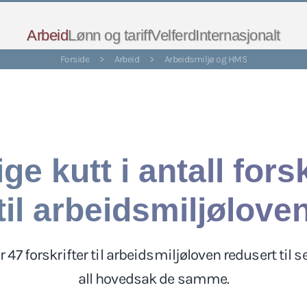
Arbeid
Lønn og tariff
Velferd
Internasjonalt
Forside
>
Arbeid
>
Arbeidsmiljø og HMS
ige kutt i antall forsk
til arbeidsmiljølove
r 47 forskrifter til arbeidsmiljøloven redusert til s
all hovedsak de samme.