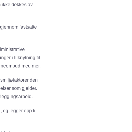
m ikke dekkes av
 gjennom fastsatte
dministrative
er i tilknytning til
verneombud med mer.
smiljøfaktorer den
elser som gjelder.
tleggingsarbeid.
, og legger opp til