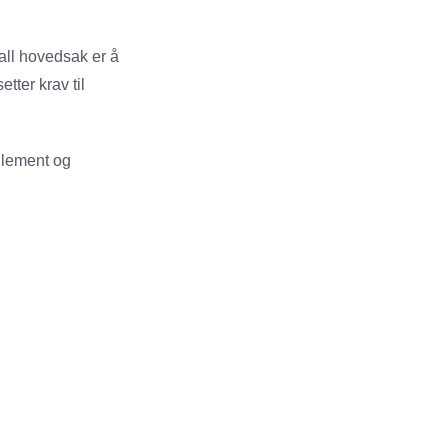
all hovedsak er å
tter krav til
glement og