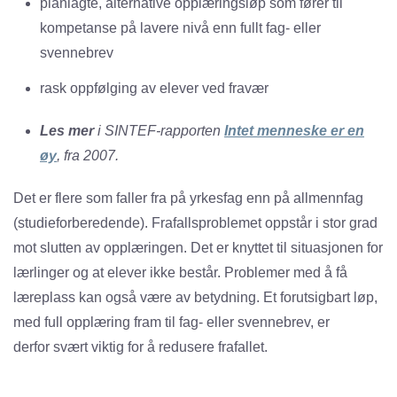
planlagte, alternative opplæringsløp som fører til
kompetanse på lavere nivå enn fullt fag- eller
svennebrev
rask oppfølging av elever ved fravær
Les mer
i SINTEF-rapporten
Intet menneske er en
øy
, fra 2007.
Det er flere som faller fra på yrkesfag enn på allmennfag
(studieforberedende). Frafallsproblemet oppstår i stor grad
mot slutten av opplæringen. Det er knyttet til situasjonen for
lærlinger og at elever ikke består. Problemer med å få
læreplass kan også være av betydning. Et forutsigbart løp,
med full opplæring fram til fag- eller svennebrev, er
derfor svært viktig for å redusere frafallet.