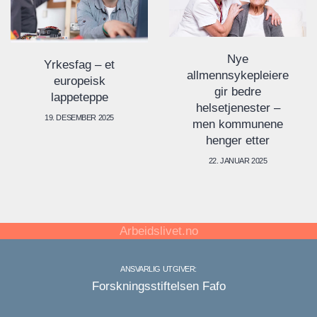
Nye
Yrkesfag – et
allmennsykepleiere
europeisk
gir bedre
lappeteppe
helsetjenester –
19. DESEMBER 2025
men kommunene
henger etter
22. JANUAR 2025
Arbeidslivet.no
ANSVARLIG UTGIVER:
Forskningsstiftelsen Fafo