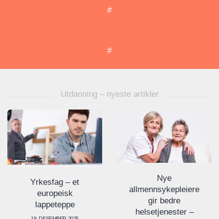
Utdanning – nyeste artikler
Nye
Yrkesfag – et
allmennsykepleiere
europeisk
gir bedre
lappeteppe
helsetjenester –
19. DESEMBER 2025