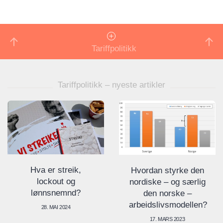
Tariffpolitikk
Tariffpolitikk – nyeste artikler
Hva er streik,
Hvordan styrke den
lockout og
nordiske – og særlig
lønnsnemnd?
den norske –
arbeidslivsmodellen?
28. MAI 2024
17. MARS 2023