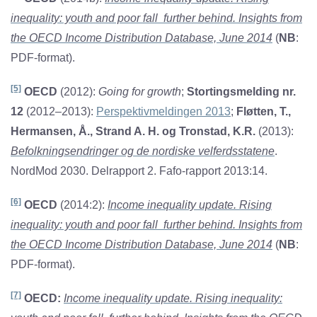
inequality: youth and poor fall further behind. Insights from
the OECD Income Distribution Database, June 2014
(
NB
:
PDF-format).
[5]
OECD
(2012):
Going for growth
;
Stortingsmelding nr.
12
(2012–2013):
Perspektivmeldingen 2013
;
Fløtten, T.,
Hermansen, Å., Strand A. H. og Tronstad, K.R.
(2013):
Befolkningsendringer og de nordiske velferdsstatene
.
NordMod 2030. Delrapport 2. Fafo-rapport 2013:14.
[6]
OECD
(2014:2):
Income inequality update. Rising
inequality: youth and poor fall further behind. Insights from
the OECD Income Distribution Database, June 2014
(
NB
:
PDF-format).
[7]
OECD:
Income inequality update. Rising inequality: