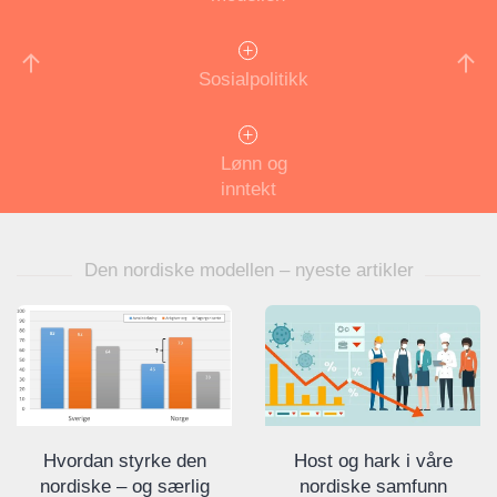
Sosialpolitikk
Lønn og
inntekt
Den nordiske modellen – nyeste artikler
Host og hark i våre
Hvordan styrke den
nordiske samfunn
nordiske – og særlig