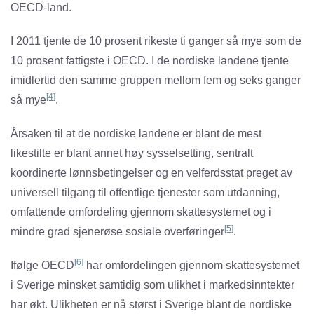
OECD-land.
I 2011 tjente de 10 prosent rikeste ti ganger så mye som de
10 prosent fattigste i OECD. I de nordiske landene tjente
imidlertid den samme gruppen mellom fem og seks ganger
[4]
så mye
.
Årsaken til at de nordiske landene er blant de mest
likestilte er blant annet høy sysselsetting, sentralt
koordinerte lønnsbetingelser og en velferdsstat preget av
universell tilgang til offentlige tjenester som utdanning,
omfattende omfordeling gjennom skattesystemet og i
[5]
mindre grad sjenerøse sosiale overføringer
.
[6]
Ifølge OECD
har omfordelingen gjennom skattesystemet
i Sverige minsket samtidig som ulikhet i markedsinntekter
har økt. Ulikheten er nå størst i Sverige blant de nordiske