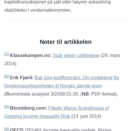
kapitaltransaksjoner på jakt etter høyere avkastning
stabiliteten i verdensøkonomien.
Noter til artikkelen
[1]
Klassekampen.no:
Spår vekst i ulikhetene
(29. mars
2014)
[2]
Erik Fjærli
:
Bak Gini-koeffisienten: Om inntektene fra
forretningsvirksomheten til Norges største eiere
Økonomiske analyser 3/2009:31-35. (
NB
: PDF-format).
[3]
Bloomberg.com:
Piketty Warns Scandinavia of
Growing Income Inequality Risk
(13. juni 2014)
[4]
OECD
(2014b):
Income inequality update. Rising