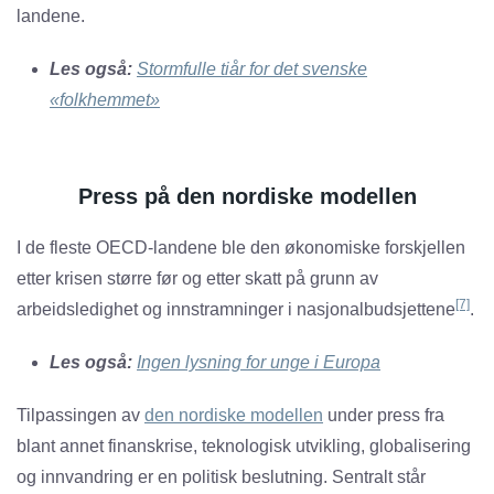
landene.
Les også:
Stormfulle tiår for det svenske
«folkhemmet»
Press på den nordiske modellen
I de fleste OECD-landene ble den økonomiske forskjellen
etter krisen større før og etter skatt på grunn av
[7]
arbeidsledighet og innstramninger i nasjonalbudsjettene
.
Les også:
Ingen lysning for unge i Europa
Tilpassingen av
den nordiske modellen
under press fra
blant annet finanskrise, teknologisk utvikling, globalisering
og innvandring er en politisk beslutning. Sentralt står