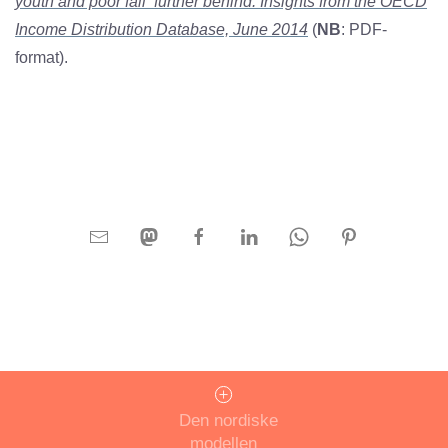
youth and poor fall further behind. Insights from the OECD
Income Distribution Database, June 2014
(
NB
: PDF-
format).
Den nordiske
modellen