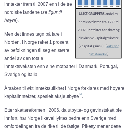
inntekter fram til 2007 enn i de tre
nordiske landene (
se figur til
ULIKE GRUPPERS
andel av
høyre
).
inntekstveksten fra 1975 til
2007. Inntekter før skatt og
Men det finnes tegn på fare i
eksklusive kapitalgevinster
Norden. I Norge raket 1 prosent
(«capital gains»).
(
klikk for
av befolkningen til seg en større
full størrelse
)
andel av den totale
inntektsveksten enn sine motparter i Danmark, Portugal,
Sverige og Italia.
Årsaken til økt inntektsulikhet i Norge forklares med høyere
[2]
kapitalinntekter, spesielt aksjeutbytte
.
Etter skattereformen i 2006, da utbytte- og gevinstskatt ble
innført, har Norge likevel lyktes bedre enn Sverige med
omfordelingen fra de rike til de fattige. Piketty mener dette