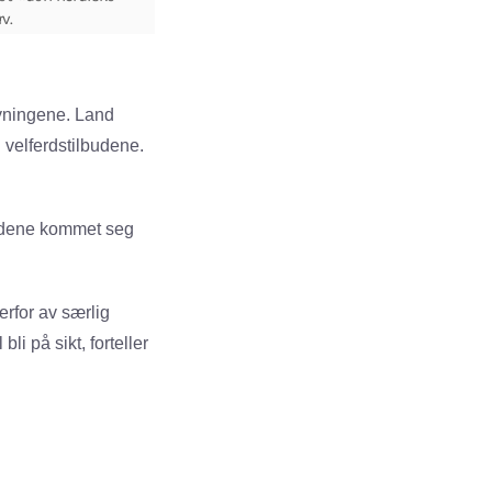
v.
øyningene. Land
 velferdstilbudene.
andene kommet seg
erfor av særlig
li på sikt, forteller