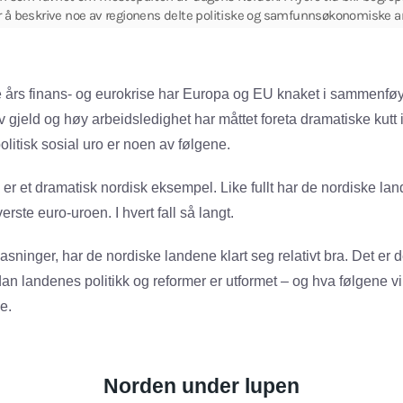
 å beskrive noe av regionens delte politiske og samfunnsøkonomiske ar
e års finans- og eurokrise har Europa og EU knaket i sammenf
v gjeld og høy arbeidsledighet har måttet foreta dramatiske kutt i
politisk sosial uro er noen av følgene.
 er et dramatisk nordisk eksempel. Like fullt har de nordiske l
rste euro-uroen. I hvert fall så langt.
asninger, har de nordiske landene klart seg relativt bra. Det er d
n landenes politikk og reformer er utformet – og hva følgene vil b
e.
Norden under lupen