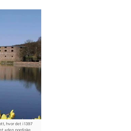
t, hvor det i 1397
pet «den nordiske