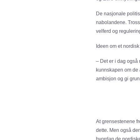
De nasjonale politi
nabolandene. Tross 
velferd og regulerin
Ideen om et nordisk
– Det er i dag også 
kunnskapen om de an
ambisjon og gi grunn
At grensestenene fr
dette. Men også den 
hvordan de nordiske