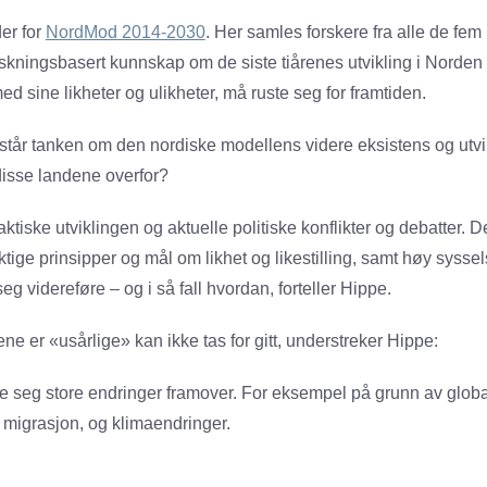
er for
NordMod 2014-2030
. Her samles forskere fra alle de fem
rskningsbasert kunnskap om de siste tiårenes utvikling i Norde
d sine likheter og ulikheter, må ruste seg for framtiden.
t står tanken om den nordiske modellens videre eksistens og utvi
disse landene overfor?
aktiske utviklingen og aktuelle politiske konflikter og debatter. D
tige prinsipper og mål om likhet og likestilling, samt høy syssel
eg videreføre – og i så fall hvordan, forteller Hippe.
ne er «usårlige» kan ikke tas for gitt, understreker Hippe:
 seg store endringer framover. For eksempel på grunn av globa
 migrasjon, og klimaendringer.