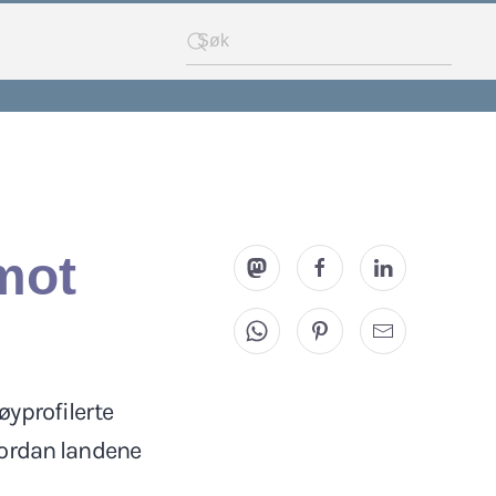
 mot
øyprofilerte
vordan landene