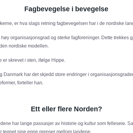
Fagbevegelse i bevegelse
skerne, er hva slags retning fagbevegelsen har i de nordiske la
 høy organisasjonsgrad og sterke fagforeninger. Dette trekkes 
i den nordiske modellen.
 er skrevet i sten, ifølge Hippe.
og Danmark har det skjedd store endringer i organisasjonsgraden
reformer, forteller han.
Ett eller flere Norden?
dene har lange passasjer av historie og kultur som felleseie. Sa
er tegnet sine egne grenser mellom landene.