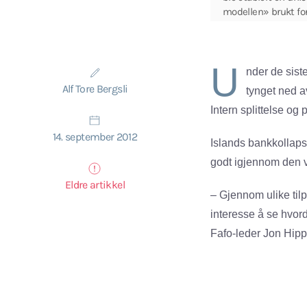
modellen» brukt for
U
nder de sist
Alf Tore Bergsli
tynget ned a
Intern splittelse og 
14. september 2012
Islands bankkollaps
godt igjennom den ve
Eldre artikkel
– Gjennom ulike tilp
interesse å se hvorda
Fafo-leder Jon Hipp