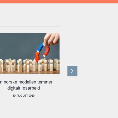
EØS-avtalen har bred
n norske modellen temmer
befolkninge
digitalt løsarbeid
15. MAI 2019
30. AUGUST 2019