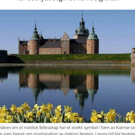
een om et nordisk fellesskap har et sterkt symbol i form av Kalmar slot
on som favnet om mesteparten av dagens Norden. I nyere tid blir begre