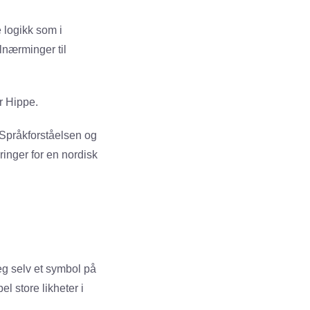
 logikk som i
lnærminger til
r Hippe.
 Språkforståelsen og
inger for en nordisk
eg selv et symbol på
l store likheter i