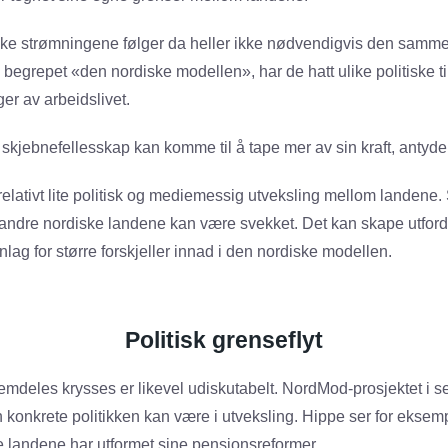
ske strømningene følger da heller ikke nødvendigvis den samme
begrepet «den nordiske modellen», har de hatt ulike politiske ti
ger av arbeidslivet.
 skjebnefellesskap kan komme til å tape mer av sin kraft, antyde
relativt lite politisk og mediemessig utveksling mellom landene.
dre nordiske landene kan være svekket. Det kan skape utfordr
lag for større forskjeller innad i den nordiske modellen.
Politisk grenseflyt
emdeles krysses er likevel udiskutabelt. NordMod-prosjektet i s
konkrete politikken kan være i utveksling. Hippe ser for eksempe
 landene har utformet sine pensjonsreformer.