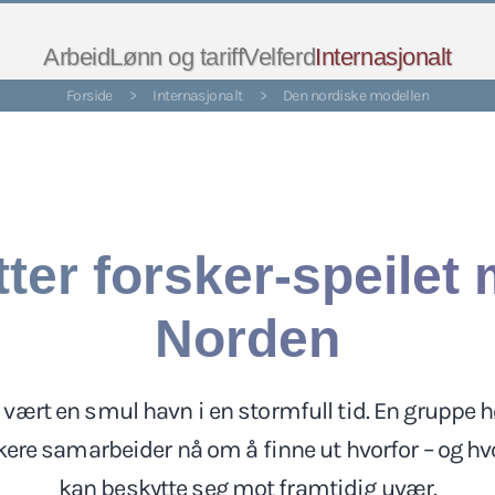
Arbeid
Lønn og tariff
Velferd
Internasjonalt
Forside
>
Internasjonalt
>
Den nordiske modellen
ter forsker-speilet
Norden
vært en smul havn i en stormfull tid. En gruppe h
kere samarbeider nå om å finne ut hvorfor – og h
kan beskytte seg mot framtidig uvær.