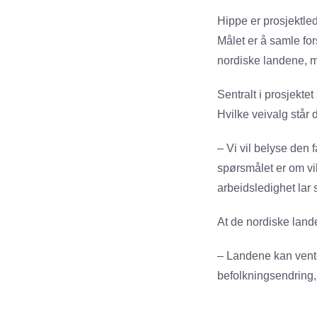
Hippe er prosjektled
Målet er å samle fo
nordiske landene, me
Sentralt i prosjekte
Hvilke veivalg står 
– Vi vil belyse den f
spørsmålet er om vik
arbeidsledighet lar s
At de nordiske lande
– Landene kan vente
befolkningsendring,