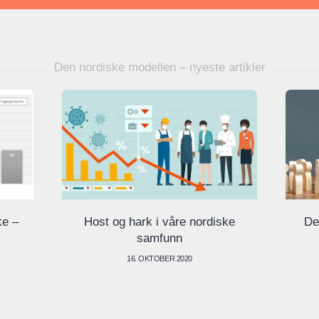
Den nordiske modellen – nyeste artikler
ke –
Host og hark i våre nordiske
De
samfunn
16. OKTOBER 2020