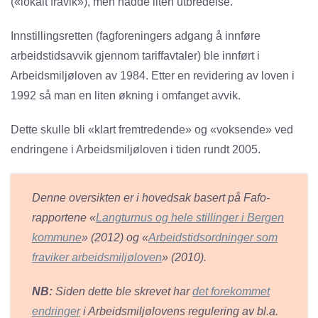
(«lokalt fravik»), men hadde liten utbredelse.
Innstillingsretten (fagforeningers adgang å innføre
arbeidstidsavvik gjennom tariffavtaler) ble innført i
Arbeidsmiljøloven av 1984. Etter en revidering av loven i
1992 så man en liten økning i omfanget avvik.
Dette skulle bli «klart fremtredende» og «voksende» ved
endringene i Arbeidsmiljøloven i tiden rundt 2005.
Denne oversikten er i hovedsak basert på Fafo-
rapportene «
Langturnus og hele stillinger i Bergen
kommune
» (2012) og «
Arbeidstidsordninger som
fraviker arbeidsmiljøloven
» (2010).
NB:
Siden dette ble skrevet har
det forekommet
endringer
i Arbeidsmiljølovens regulering av bl.a.