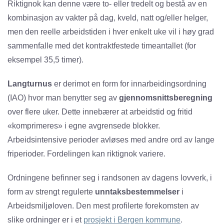
Riktignok kan denne være to- eller tredelt og bestå av en
kombinasjon av vakter på dag, kveld, natt og/eller helger,
men den reelle arbeidstiden i hver enkelt uke vil i høy grad
sammenfalle med det kontraktfestede timeantallet (for
eksempel 35,5 timer).
Langturnus
er derimot en form for innarbeidingsordning
(IAO) hvor man benytter seg av
gjennomsnittsberegning
over flere uker. Dette innebærer at arbeidstid og fritid
«komprimeres» i egne avgrensede blokker.
Arbeidsintensive perioder avløses med andre ord av lange
friperioder. Fordelingen kan riktignok variere.
Ordningene befinner seg i randsonen av dagens lovverk, i
form av strengt regulerte
unntaksbestemmelser
i
Arbeidsmiljøloven. Den mest profilerte forekomsten av
slike ordninger er i et
prosjekt i Bergen kommune
.