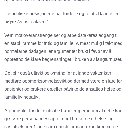
De politiske posisjonene har fordelt seg relativt klart etter
[2]
høyre-/venstreaksen
.
Vern mot overanstrengelser og arbeidstakeres adgang til
en stabil ramme for fritid og familieliv, mest mulig i takt med
normalarbeidsdagen, er argumenter brukt i favør av å
opprettholde klare begrensninger i bruken av langturnuser.
Det blir også uttrykt bekymring for at lange vakter kan
medføre oppmerksomhetssvikt og dermed være en fare for
pasienter og brukere og/eller påvirke de ansattes helse og
familieliv negativt.
Argumenter for det motsatte handler gjerne om at dette kan
gi større personalmessig ro rundt brukerne (i helse- og
sosialsektoren), noe som i neste omgang kan komme de