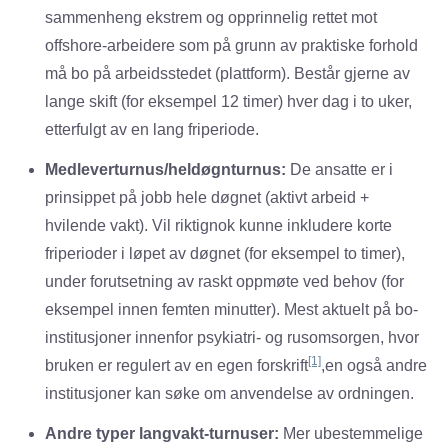
sammenheng ekstrem og opprinnelig rettet mot
offshore-arbeidere som på grunn av praktiske forhold
må bo på arbeidsstedet (plattform). Består gjerne av
lange skift (for eksempel 12 timer) hver dag i to uker,
etterfulgt av en lang friperiode.
Medleverturnus/heldøgnturnus:
De ansatte er i
prinsippet på jobb hele døgnet (aktivt arbeid +
hvilende vakt). Vil riktignok kunne inkludere korte
friperioder i løpet av døgnet (for eksempel to timer),
under forutsetning av raskt oppmøte ved behov (for
eksempel innen femten minutter). Mest aktuelt på bo-
institusjoner innenfor psykiatri- og rusomsorgen, hvor
[1]
bruken er regulert av en egen forskrift
,en også andre
institusjoner kan søke om anvendelse av ordningen.
Andre typer langvakt-turnuser:
Mer ubestemmelige