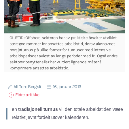
OLJETID: Offshore-sektoren har av praktiske årsaker utviklet
særegne rammer for ansattes arbeidstid, derav økenavnet
norsjøturnus på ulike former for turnuser med intensive
arbeidsperioder avløst av lange perioder med fri. Også andre
sektorer benytter eller har vurdert lignende måter å
komprimere ansattes arbeidstid.
Alf Tore Bergsli
16, januar 2013
Eldre artikkel
I
en
tradisjonell turnus
vil den totale arbeidstiden være
relativt jevnt fordelt utover kalenderen.