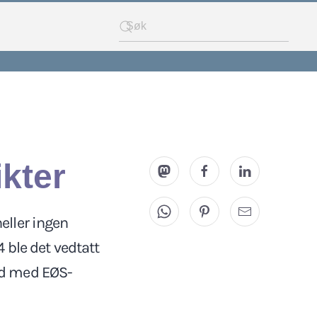
ikter
heller ingen
4 ble det vedtatt
rid med EØS-