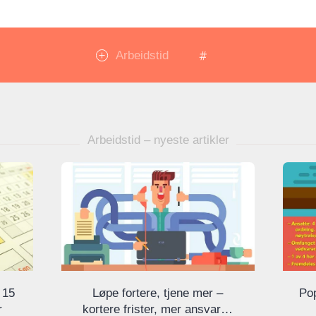
Arbeidstid
Arbeidstid – nyeste artikler
 15
Løpe fortere, tjene mer –
Pop
r
kortere frister, mer ansvar…