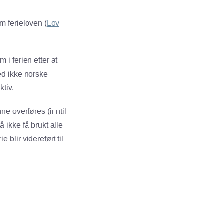
om ferieloven (
Lov
 i ferien etter at
ed ikke norske
ktiv.
e overføres (inntil
 ikke få brukt alle
 blir videreført til