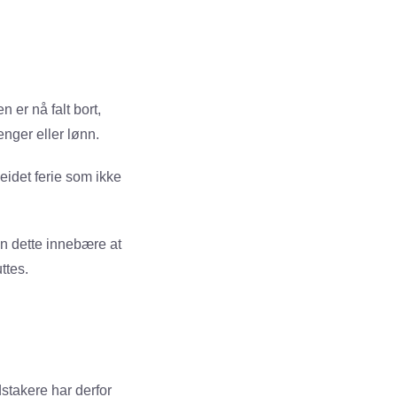
 er nå falt bort,
enger eller lønn.
beidet ferie som ikke
an dette innebære at
ttes.
idstakere har derfor