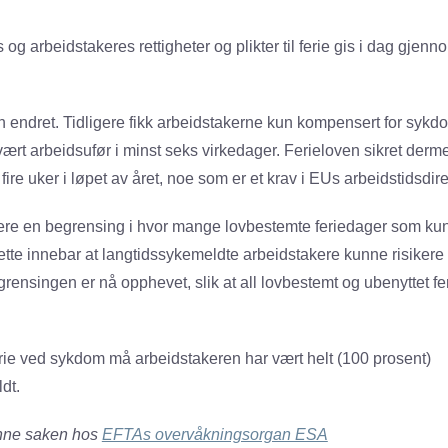
 og arbeidstakeres rettigheter og plikter til ferie gis i dag gjenn
en endret. Tidligere fikk arbeidstakerne kun kompensert for sykdom
ært arbeidsufør i minst seks virkedager. Ferieloven sikret derm
ire uker i løpet av året, noe som er et krav i EUs arbeidstidsdire
igere en begrensing i hvor mange lovbestemte feriedager som kunn
Dette innebar at langtidssykemeldte arbeidstakere kunne risikere å
ensingen er nå opphevet, slik at all lovbestemt og ubenyttet ferie
 ferie ved sykdom må arbeidstakeren har vært helt (100 prosent)
dt.
nne saken hos
EFTAs overvåkningsorgan ESA