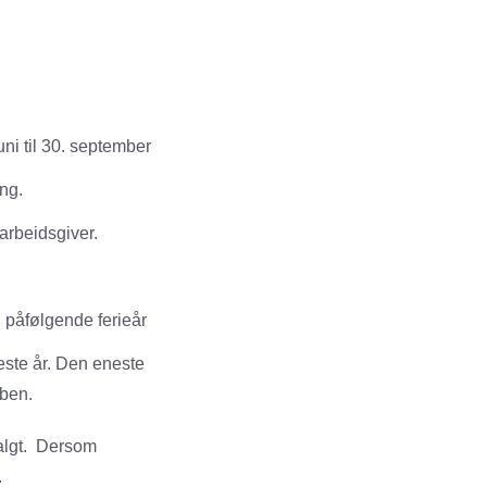
uni til 30. september
ing.
 arbeidsgiver.
il påfølgende ferieår
 neste år. Den eneste
bben.
valgt. Dersom
.