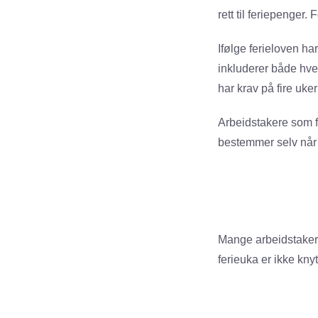
rett til feriepenger.
Ifølge ferieloven ha
inkluderer både hver
har krav på fire uke
Arbeidstakere som fy
bestemmer selv når d
Mange arbeidstakere
ferieuka er ikke knytt