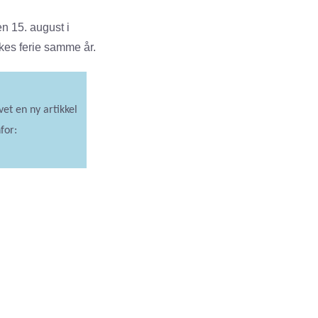
en 15. august i
ukes ferie samme år.
et en ny artikkel
for: