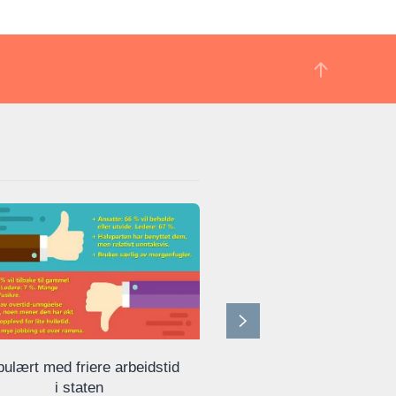
ulært med friere arbeidstid
Deltid i norske komm
i staten
oversikt