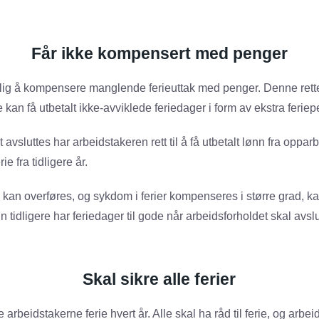
Får ikke kompensert med penger
ulig å kompensere manglende ferieuttak med penger. Denne retten
e kan få utbetalt ikke-avviklede feriedager i form av ekstra feriep
avsluttes har arbeidstakeren rett til å få utbetalt lønn fra oppar
rie fra tidligere år.
å kan overføres, og sykdom i ferier kompenseres i større grad, k
nn tidligere har feriedager til gode når arbeidsforholdet skal avslu
Skal sikre alle ferier
 arbeidstakerne ferie hvert år. Alle skal ha råd til ferie, og arbe