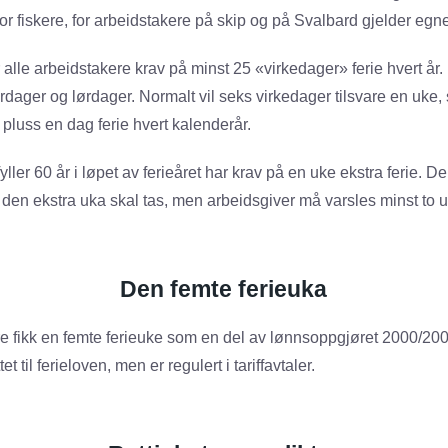
 For fiskere, for arbeidstakere på skip og på Svalbard gjelder egne
r alle arbeidstakere krav på minst 25 «virkedager» ferie hvert år
dager og lørdager. Normalt vil seks virkedager tilsvare en uke, s
r pluss en dag ferie hvert kalenderår.
ller 60 år i løpet av ferieåret har krav på en uke ekstra ferie. D
en ekstra uka skal tas, men arbeidsgiver må varsles minst to uk
Den femte ferieuka
 fikk en femte ferieuke som en del av lønnsoppgjøret 2000/200
et til ferieloven, men er regulert i tariffavtaler.