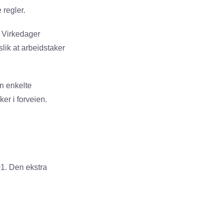
 regler.
. Virkedager
lik at arbeidstaker
en enkelte
er i forveien.
1. Den ekstra