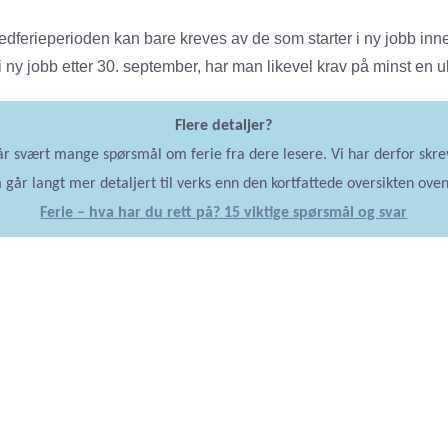
vedferieperioden kan bare kreves av de som starter i ny jobb inn
n i ny jobb etter 30. september, har man likevel krav på minst en 
Flere detaljer?
får svært mange spørsmål om ferie fra dere lesere. Vi har derfor skrev
 går langt mer detaljert til verks enn den kortfattede oversikten oven
Ferie – hva har du rett på? 15 viktige spørsmål og svar