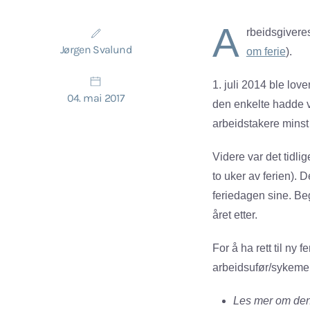
A
rbeidsgiveres
Jørgen Svalund
om ferie
).
1. juli 2014 ble lov
04. mai 2017
den enkelte hadde v
arbeidstakere minst f
Videre var det tidl
to uker av ferien). 
feriedagen sine. Begr
året etter.
For å ha rett til ny
arbeidsufør/sykemel
Les mer om de