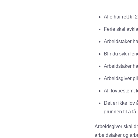
Alle har rett til
Ferie skal avkl
Arbeidstaker har
Blir du syk i fer
Arbeidstaker har 
Arbeidsgiver plik
All lovbestemt f
Det er ikke lov å
grunnen til å få
Arbeidsgiver skal dr
arbeidstaker og arbei