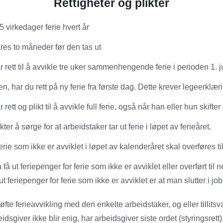
Rettigheter og plikter
 25 virkedager ferie hvert år
ares to måneder før den tas ut
 rett til å avvikle tre uker sammenhengende ferie i perioden 1. j
ien, har du rett på ny ferie fra første dag. Dette krever legeerklær
rett og plikt til å avvikle full ferie, også når han eller hun skifter
ter å sørge for at arbeidstaker tar ut ferie i løpet av ferieåret.
erie som ikke er avviklet i løpet av kalenderåret skal overføres t
 få ut feriepenger for ferie som ikke er avviklet eller overført til
 ut feriepenger for ferie som ikke er avviklet er at man slutter i jo
øfte ferieavvikling med den enkelte arbeidstaker, og eller tillits
dsgiver ikke blir enig, har arbeidsgiver siste ordet (styringsrett)