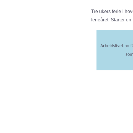
Tre ukers ferie i ho
ferieåret. Starter e
Arbeidslivet.no 
som