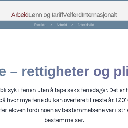
Arbeid
Lønn og tariff
Velferd
Internasjonalt
Forside
>
Arbeid
>
Arbeidstid
e – rettigheter og pl
li syk i ferien uten å tape seks feriedager. Det er 
 hvor mye ferie du kan overføre til neste år. I 201
 ferieloven fordi noen av bestemmelsene var i st
bestemmelser.