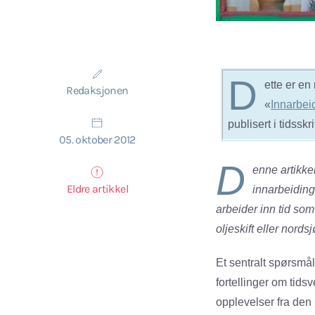
D
ette er en
Redaksjonen
«
Innarbeid
publisert i tidsskr
05. oktober 2012
D
enne artikkel
Eldre artikkel
innarbeiding
arbeider inn tid som
oljeskift eller nordsj
Et sentralt spørsmå
fortellinger om tids
opplevelser fra de