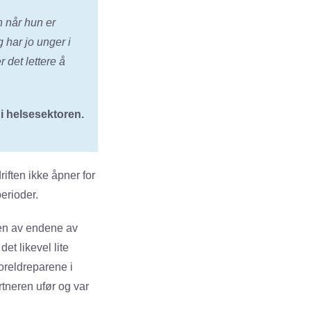
n når hun er
g har jo unger i
 det lettere å
i helsesektoren.
iften ikke åpner for
erioder.
i en av endene av
et likevel lite
oreldreparene i
artneren ufør og var