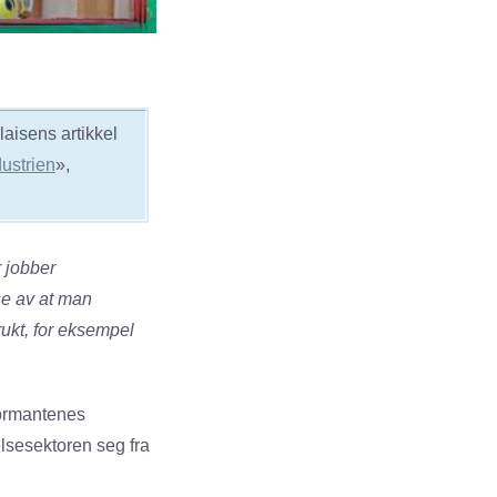
laisens artikkel
dustrien
»,
r jobber
se av at man
rukt, for eksempel
formantenes
elsesektoren seg fra