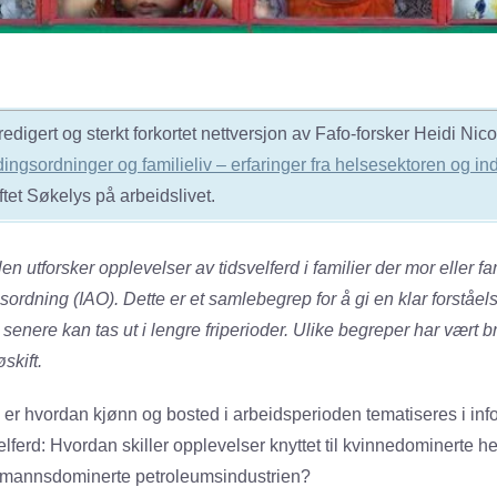
 redigert og sterkt forkortet nettversjon av Fafo-forsker Heidi Nico
ingsordninger og familieliv – erfaringer fra helsesektoren og in
iftet Søkelys på arbeidslivet.
en utforsker opplevelser av tidsvelferd i familier der mor eller fa
sordning (IAO). Dette er et samlebegrep for å gi en klar forståel
 senere kan tas ut i lengre friperioder. Ulike begreper har vært b
øskift.
l er hvordan kjønn og bosted i arbeidsperioden tematiseres i in
velferd: Hvordan skiller opplevelser knyttet til kvinnedominerte h
n mannsdominerte petroleumsindustrien?