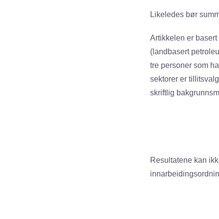
Likeledes bør summ
Artikkelen er basert
(landbasert petrole
tre personer som har
sektorer er tillitsv
skriftlig bakgrunnsm
Resultatene kan ikk
innarbeidingsordning