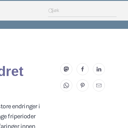
dret
tore endringer i
nge friperioder
faringer innen