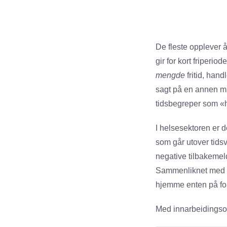
De fleste opplever 
gir for kort friperi
mengde
fritid, han
sagt på en annen må
tidsbegreper som «he
I helsesektoren er d
som går utover tids
negative tilbakemel
Sammenliknet med or
hjemme enten på for
Med innarbeidingsor