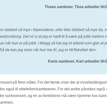
Theas samboer, Thea arbeider IAO
n dobbelt så mye i friperiodene, eller ikke dobbelt så mye da, 
beidsordning. Det vil si at jeg er nødt til å være på jobb mellom 
av når hun er på jobb. I tillegg så har jeg et arbeid som gjør at 
Så da kan jeg reise når hun har fri, jeg er litt fleksibel der»
Karis samboer, Kari arbeider IAO
ressant på flere måter. For det første viser det at innarbeidings
iden også til ektefellen/samboeren. For det andre påvirkes også 
dre synkronisert, og en av foreldrene må være hjemme hos barna,
 sammen.