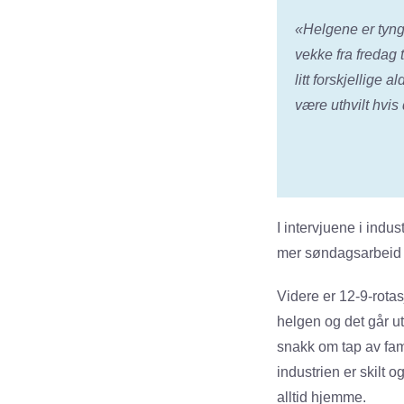
«Helgene er tyngs
vekke fra fredag t
litt forskjellige
være uthvilt hvis
I intervjuene i indu
mer søndagsarbeid l
Videre er 12-9-rotas
helgen og det går ut
snakk om tap av fam
industrien er skilt o
alltid hjemme.