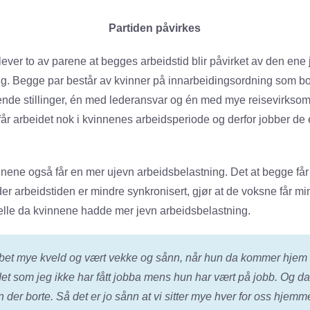
Partiden påvirkes
ever to av parene at begges arbeidstid blir påvirket av den ene
ng. Begge par består av kvinner på innarbeidingsordning som
nde stillinger, én med lederansvar og én med mye reisevirkso
får arbeidet nok i kvinnenes arbeidsperiode og derfor jobber de 
nnene også får en mer ujevn arbeidsbelastning. Det at begge få
der arbeidstiden er mindre synkronisert, gjør at de voksne får m
felle da kvinnene hadde mer jevn arbeidsbelastning.
bet mye kveld og vært vekke og sånn, når hun da kommer hjem s
et som jeg ikke har fått jobba mens hun har vært på jobb. Og da
 der borte. Så det er jo sånn at vi sitter mye hver for oss hjem