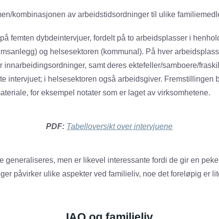
en/kombinasjonen av arbeidstidsordninger til ulike familiemed
 på femten dybdeintervjuer, fordelt på to arbeidsplasser i henhol
umsanlegg) og helsesektoren (kommunal). På hver arbeidsplass b
 innarbeidingsordninger, samt deres ektefeller/samboere/fraskil
algte intervjuet; i helsesektoren også arbeidsgiver. Fremstillinge
ateriale, for eksempel notater som er laget av virksomhetene.
PDF:
Tabelloversikt over intervjuene
e generaliseres, men er likevel interessante fordi de gir en pe
er påvirker ulike aspekter ved familieliv, noe det foreløpig er l
IAO og familieliv