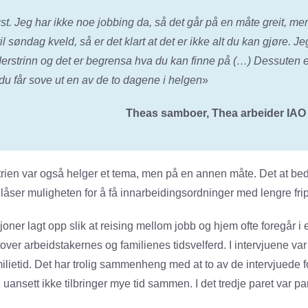
t. Jeg har ikke noe jobbing da, så det går på en måte greit, me
il søndag kveld, så er det klart at det er ikke alt du kan gjøre. Je
 alderstrinn og det er begrensa hva du kan finne på (…) Dessuten er
 du får sove ut en av de to dagene i helgen
»
Theas samboer, Thea arbeider IAO 
strien var også helger et tema, men på en annen måte. Det at bedr
åser muligheten for å få innarbeidingsordninger med lengre frip
joner lagt opp slik at reising mellom jobb og hjem ofte foregår 
over arbeidstakernes og familienes tidsvelferd. I intervjuene var d
ilietid. Det har trolig sammenheng med at to av de intervjuede f
g uansett ikke tilbringer mye tid sammen. I det tredje paret var p