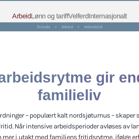
Arbeid
Lønn og tariff
Velferd
Internasjonalt
Forside
>
Arbeid
>
Arbeidstid
arbeidsrytme gir en
familieliv
dninger – populært kalt nordsjøturnus – skaper s
fritid. Når intensive arbeidsperioder avløses av la
r i utakt med familiens fritidsrytme, ifølge er