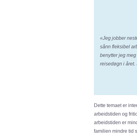
«Jeg jobber neste
sånn fleksibel ar
benytter jeg meg 
reisedøgn i året. 
Dette temaet er inte
arbeidstiden og frit
arbeidstiden er min
familien mindre tid