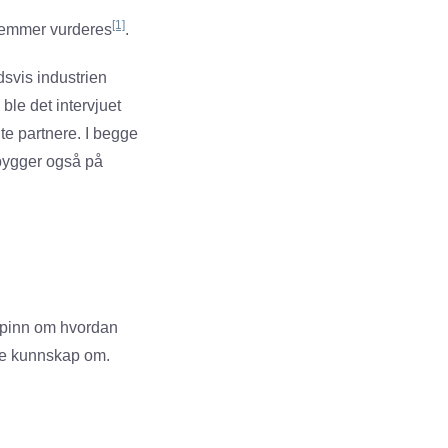
[1]
lemmer vurderes
.
dsvis industrien
le det intervjuet
te partnere. I begge
n bygger også på
kepinn om hvordan
ite kunnskap om.