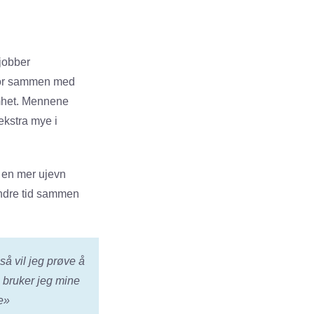
 jobber
 bor sammen med
mhet. Mennene
ekstra mye i
r en mer ujevn
indre tid sammen
å vil jeg prøve å
 bruker jeg mine
me»