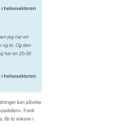
 i helsesektoren
men jeg har en
ni og to. Og den
jeg har en 20-30
 i helsesektoren
ordninger kan påvirke
«partiden». Fordi
 får to voksne i