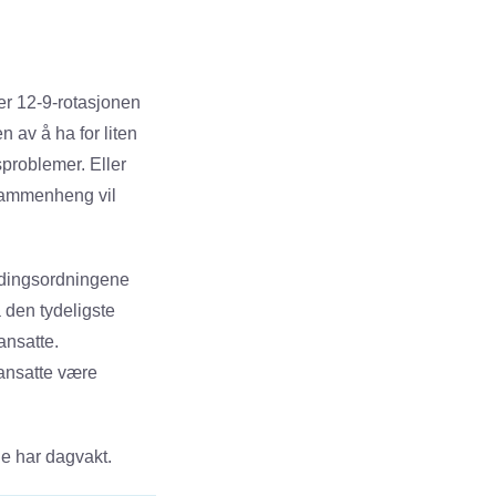
er 12-9-rotasjonen
 av å ha for liten
sproblemer. Eller
 sammenheng vil
eidingsordningene
 den tydeligste
ansatte.
 ansatte være
e har dagvakt.