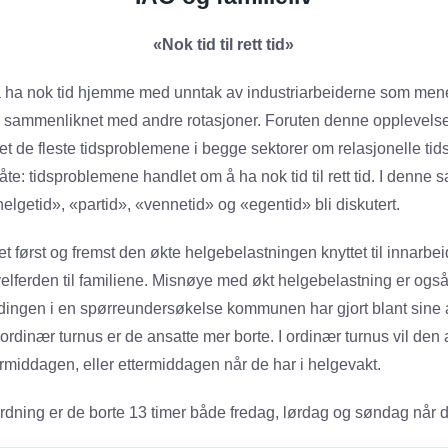
«Nok tid til rett tid»
å ha nok tid hjemme med unntak av industriarbeiderne som men
ode sammenliknet med andre rotasjoner. Foruten denne opplevelsen
dlet de fleste tidsproblemene i begge sektorer om relasjonelle tid
te: tidsproblemene handlet om å ha nok tid til rett tid. I denne
lgetid», «partid», «vennetid» og «egentid» bli diskutert.
et først og fremst den økte helgebelastningen knyttet til innarb
velferden til familiene. Misnøye med økt helgebelastning er også
dingen i en spørreundersøkelse kommunen har gjort blant sine 
dinær turnus er de ansatte mer borte. I ordinær turnus vil den
middagen, eller ettermiddagen når de har i helgevakt.
dning er de borte 13 timer både fredag, lørdag og søndag når d