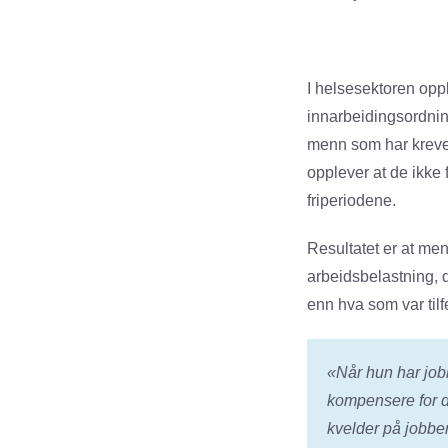
I helsesektoren oppl
innarbeidingsordni
menn som har kreve
opplever at de ikke 
friperiodene.
Resultatet er at me
arbeidsbelastning, 
enn hva som var til
«Når hun har job
kompensere for d
kvelder på jobben