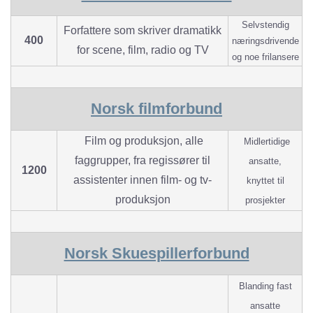
Selvstendig
Forfattere som skriver dramatikk
400
næringsdrivende
for scene, film, radio og TV
og noe frilansere
Norsk filmforbund
Film og produksjon, alle
Midlertidige
faggrupper, fra regissører til
ansatte,
1200
assistenter innen film- og tv-
knyttet til
produksjon
prosjekter
Norsk Skuespillerforbund
Blanding fast
ansatte