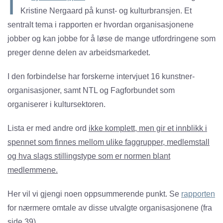
I
Kristine Nergaard på kunst- og kulturbransjen. Et
sentralt tema i rapporten er hvordan organisasjonene
jobber og kan jobbe for å løse de mange utfordringene som
preger denne delen av arbeidsmarkedet.
I den forbindelse har forskerne intervjuet 16 kunstner-
organisasjoner, samt NTL og Fagforbundet som
organiserer i kultursektoren.
Lista er med andre ord
ikke komplett, men gir et innblikk i
spennet som finnes mellom ulike faggrupper, medlemstall
og hva slags stillingstype som er normen blant
medlemmene.
Her vil vi gjengi noen oppsummerende punkt. Se
rapporten
for nærmere omtale av disse utvalgte organisasjonene (fra
side 39).