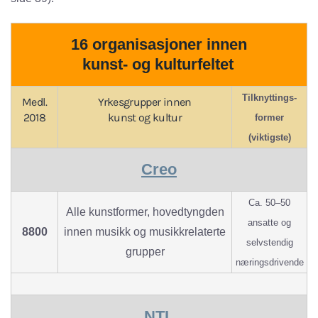
16 organisasjoner innen
kunst- og kulturfeltet
Tilknyttings-
Medl.
Yrkesgrupper innen
2018
kunst og kultur
former
(viktigste)
Creo
Ca. 50–50
Alle kunstformer, hovedtyngden
ansatte og
8800
innen musikk og musikkrelaterte
selvstendig
grupper
næringsdrivende
NTL